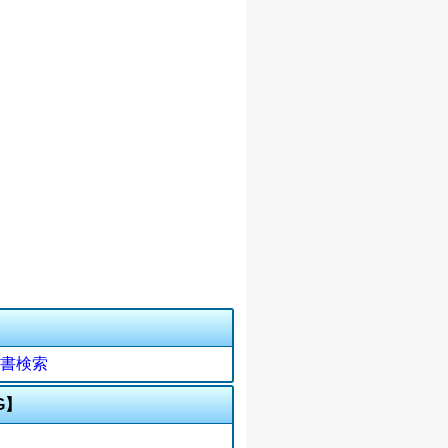
書検索
G】
】