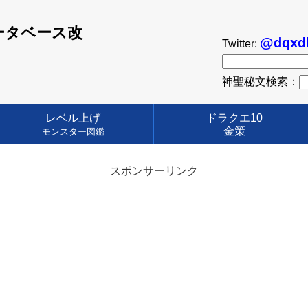
ータベース改
@dqxd
Twitter:
神聖秘文検索：
レベル上げ
ドラクエ10
金策
モンスター図鑑
スポンサーリンク