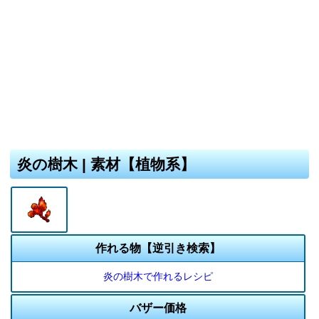
炎の樹木 | 素材【植物系】
作れる物【逆引き検索】
炎の樹木で作れるレシピ
バザー価格