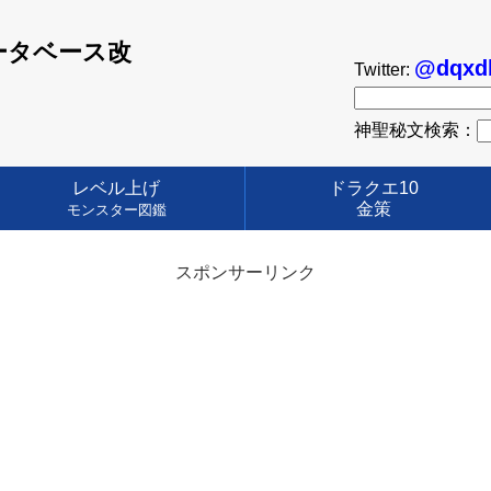
ータベース改
@dqxd
Twitter:
神聖秘文検索：
レベル上げ
ドラクエ10
金策
モンスター図鑑
スポンサーリンク