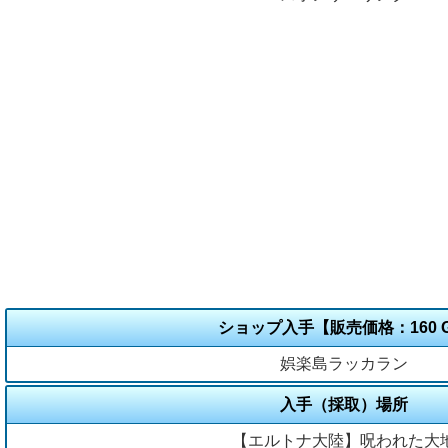
ショップ入手【販売価格：160 
娯楽島ラッカラン
入手（採取）場所
【エルトナ大陸】呪われた大