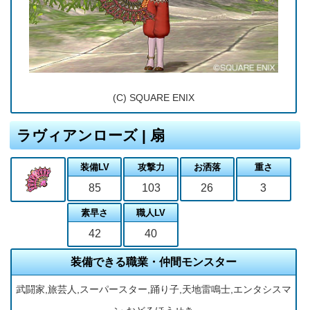
(C) SQUARE ENIX
ラヴィアンローズ | 扇
装備LV
攻撃力
お洒落
重さ
85
103
26
3
素早さ
職人LV
42
40
装備できる職業・仲間モンスター
武闘家,旅芸人,スーパースター,踊り子,天地雷鳴士,エンタシスマ