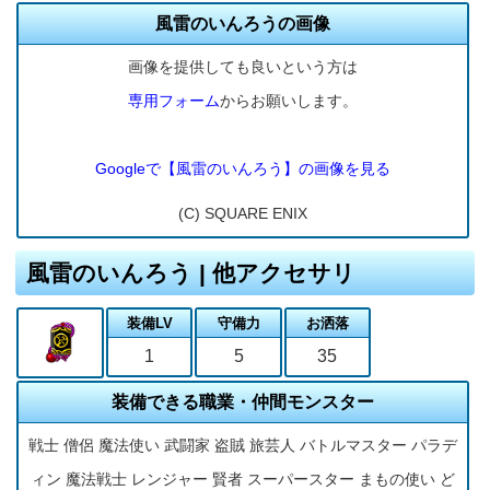
風雷のいんろうの画像
画像を提供しても良いという方は
専用フォーム
からお願いします。
Googleで【風雷のいんろう】の画像を見る
(C) SQUARE ENIX
風雷のいんろう | 他アクセサリ
装備LV
守備力
お洒落
1
5
35
装備できる職業・仲間モンスター
戦士 僧侶 魔法使い 武闘家 盗賊 旅芸人 バトルマスター パラデ
ィン 魔法戦士 レンジャー 賢者 スーパースター まもの使い ど