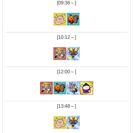
[09:36～]
[10:12～]
[12:00～]
[13:48～]