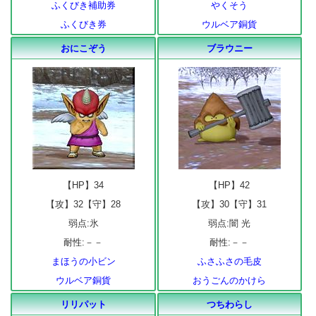
ふくびき補助券
やくそう
ふくびき券
ウルベア銅貨
おにこぞう
ブラウニー
【HP】34
【HP】42
【攻】32【守】28
【攻】30【守】31
弱点:氷
弱点:闇 光
耐性:－－
耐性:－－
まほうの小ビン
ふさふさの毛皮
ウルベア銅貨
おうごんのかけら
リリパット
つちわらし