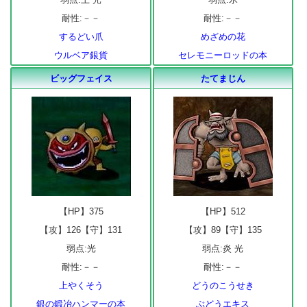
耐性:－－
耐性:－－
するどい爪
めざめの花
ウルベア銀貨
セレモニーロッドの本
ビッグフェイス
たてまじん
【HP】375
【HP】512
【攻】126【守】131
【攻】89【守】135
弱点:光
弱点:炎 光
耐性:－－
耐性:－－
上やくそう
どうのこうせき
銀の鍛冶ハンマーの本
ぶどうエキス