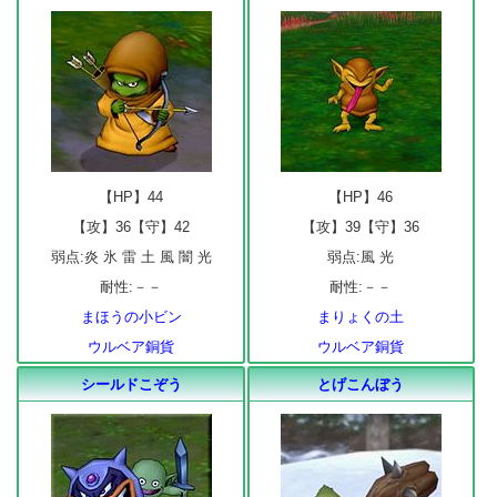
【HP】44
【HP】46
【攻】36【守】42
【攻】39【守】36
弱点:炎 氷 雷 土 風 闇 光
弱点:風 光
耐性:－－
耐性:－－
まほうの小ビン
まりょくの土
ウルベア銅貨
ウルベア銅貨
シールドこぞう
とげこんぼう