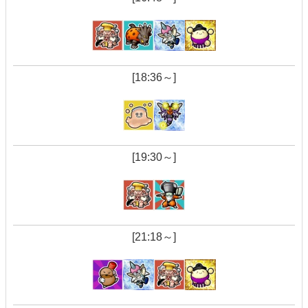
[18:36～]
[19:30～]
[21:18～]