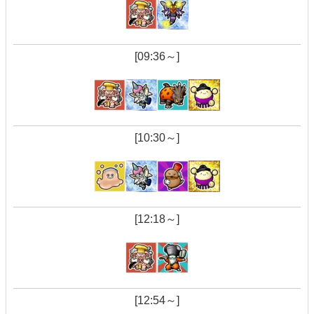
[09:36～]
[10:30～]
[12:18～]
[12:54～]