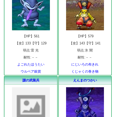
【HP】561
【HP】579
【攻】133【守】129
【攻】143【守】141
弱点:雷 光
弱点:氷 闇
耐性:－－
耐性:－－
よごれたほうたい
にじいろの布きれ
ウルベア銀貨
くじゃくの巻き物
謎の武装兵
えんまのつかい