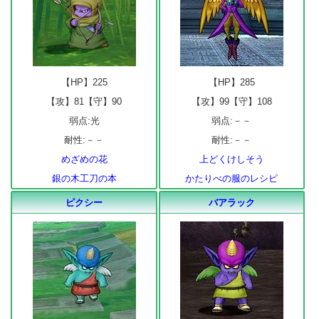
【HP】225
【HP】285
【攻】81【守】90
【攻】99【守】108
弱点:光
弱点:－－
耐性:－－
耐性:－－
めざめの花
上どくけしそう
銀の木工刀の本
かたりべの服のレシピ
ピクシー
バアラック