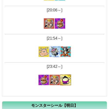
[20:06～]
[21:54～]
[23:42～]
モンスターシール【明日】