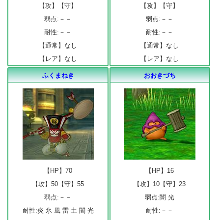
【攻】【守】
【攻】【守】
弱点:－－
弱点:－－
耐性:－－
耐性:－－
【通常】なし
【通常】なし
【レア】なし
【レア】なし
ふくまねき
おおきづち
【HP】70
【HP】16
【攻】50【守】55
【攻】10【守】23
弱点:－－
弱点:闇 光
耐性:炎 氷 風 雷 土 闇 光
耐性:－－