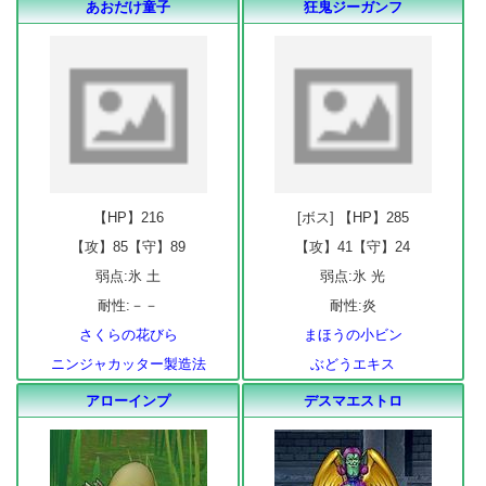
あおだけ童子
狂鬼ジーガンフ
【HP】216
[ボス] 【HP】285
【攻】85【守】89
【攻】41【守】24
弱点:氷 土
弱点:氷 光
耐性:－－
耐性:炎
さくらの花びら
まほうの小ビン
ニンジャカッター製造法
ぶどうエキス
アローインプ
デスマエストロ