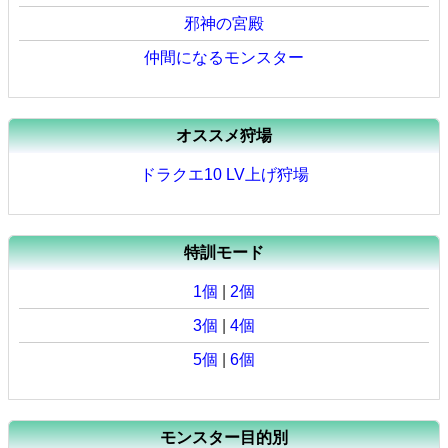
邪神の宮殿
仲間になるモンスター
オススメ狩場
ドラクエ10 LV上げ狩場
特訓モード
1個
|
2個
3個
|
4個
5個
|
6個
モンスター目的別