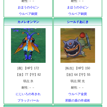
耐性:－－
耐性:－－
まほうの小ビン
まほうの小ビン
ウルベア銅貨
ウルベア銅貨
カメレオンマン
シールドあにき
[夜] 【HP】172
[転生] 【HP】150
【攻】77【守】82
【攻】64【守】55
弱点:氷
弱点:闇 光
耐性:－－
耐性:－－
にじいろの布きれ
ウルベア金貨
ブラックパール
邪眼の盾の作成術