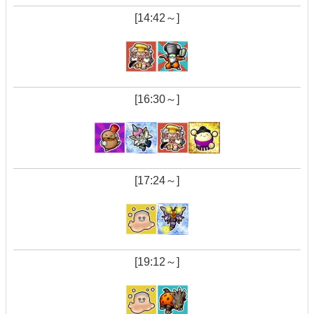
[14:42～]
[16:30～]
[17:24～]
[19:12～]