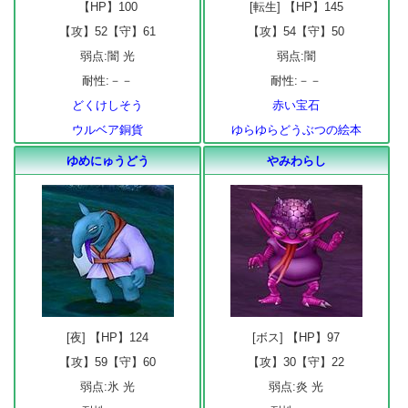
【HP】100
[転生] 【HP】145
【攻】52【守】61
【攻】54【守】50
弱点:闇 光
弱点:闇
耐性:－－
耐性:－－
どくけしそう
赤い宝石
ウルベア銅貨
ゆらゆらどうぶつの絵本
ゆめにゅうどう
やみわらし
[夜] 【HP】124
[ボス] 【HP】97
【攻】59【守】60
【攻】30【守】22
弱点:氷 光
弱点:炎 光