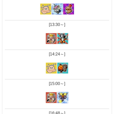
[13:30～]
[14:24～]
[15:00～]
[16:48～]