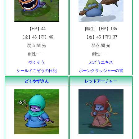
【HP】44
[転生] 【HP】135
【攻】48【守】46
【攻】45【守】37
弱点:闇 光
弱点:闇 光
耐性:－－
耐性:－－
やくそう
ぶどうエキス
シールドこぞうの日記
ボーンクラッシャーの書
どくやずきん
レッドアーチャー