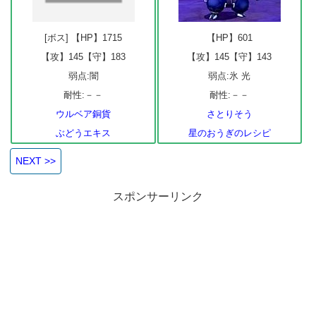
[ボス] 【HP】1715
【HP】601
【攻】145【守】183
【攻】145【守】143
弱点:闇
弱点:氷 光
耐性:－－
耐性:－－
ウルベア銅貨
さとりそう
ぶどうエキス
星のおうぎのレシピ
NEXT >>
スポンサーリンク