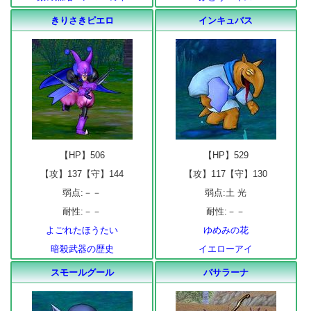
きりさきピエロ
インキュバス
【HP】506
【HP】529
【攻】137【守】144
【攻】117【守】130
弱点:－－
弱点:土 光
耐性:－－
耐性:－－
よごれたほうたい
ゆめみの花
暗殺武器の歴史
イエローアイ
スモールグール
バサラーナ