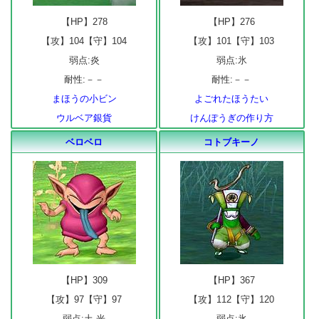
【HP】278
【HP】276
【攻】104【守】104
【攻】101【守】103
弱点:炎
弱点:氷
耐性:－－
耐性:－－
まほうの小ビン
よごれたほうたい
ウルベア銀貨
けんぽうぎの作り方
ベロベロ
コトブキーノ
【HP】309
【HP】367
【攻】97【守】97
【攻】112【守】120
弱点:土 光
弱点:氷