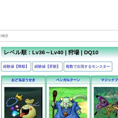
レベル順：Lv36～Lv40 | 狩場 | DQ10
経験値【降順】
経験値【昇順】
複数で出現するモンスター
おどるほうせき
ベンガルクーン
マジック