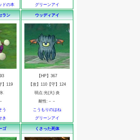
ッドの本
グリーンアイ
セラン
ウッディアイ
93
【HP】367
守】119
【攻】110【守】124
 氷
弱点:光(大) 炎
－
耐性:－－
そう
こうもりのはね
せき
グリーンアイ
ーゴ
くさった死体