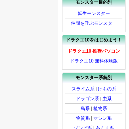
モンスター目的別
転生モンスター
仲間を呼ぶモンスター
ドラクエ10をはじめよう！
ドラクエ10 推奨パソコン
ドラクエ10 無料体験版
モンスター系統別
スライム系
|
けもの系
ドラゴン系
|
虫系
鳥系
|
植物系
物質系
|
マシン系
ゾンビ系
|
あくま系