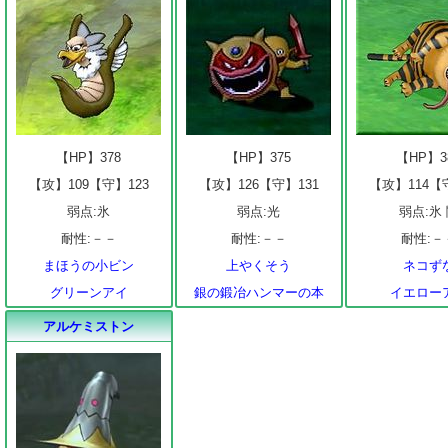
【HP】378
【HP】375
【HP】3
【攻】109【守】123
【攻】126【守】131
【攻】114【
弱点:氷
弱点:光
弱点:氷
耐性:－－
耐性:－－
耐性:－
まほうの小ビン
上やくそう
ネコず
グリーンアイ
銀の鍛冶ハンマーの本
イエロー
アルケミストン