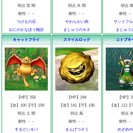
弱点:雷 闇
弱点:氷 闇
弱点:
耐性:－－
耐性:－－
耐性:－
つけもの石
やわらかい肉
サンドフ
おにのかなぼう物語
まじゅうのホネ
まじゅう
キャットフライ
スマイルロック
コトブキ
【HP】356
【HP】294
【HP】3
【攻】100【守】109
【攻】141【守】195
【攻】112【
弱点:土 闇
弱点:風
弱点:
耐性:－－
耐性:－－
耐性:－
するどいキバ
まんげつそう
めざめ