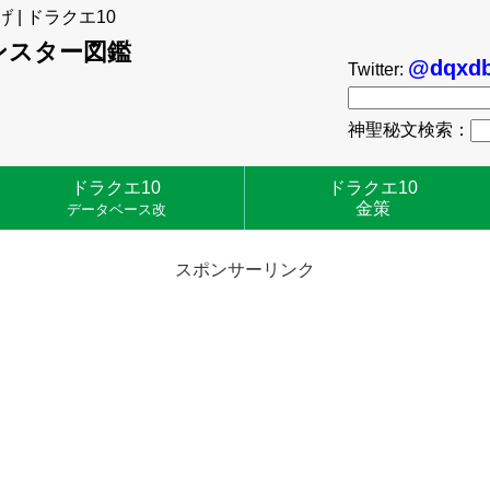
げ | ドラクエ10
ンスター図鑑
@dqxdb
Twitter:
神聖秘文検索：
ドラクエ10
ドラクエ10
金策
データベース改
スポンサーリンク