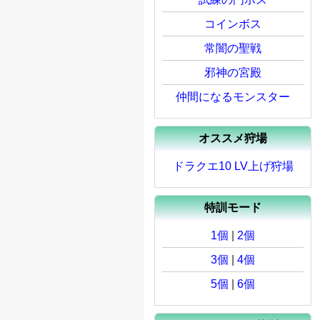
コインボス
常闇の聖戦
邪神の宮殿
仲間になるモンスター
オススメ狩場
ドラクエ10 LV上げ狩場
特訓モード
1個
|
2個
3個
|
4個
5個
|
6個