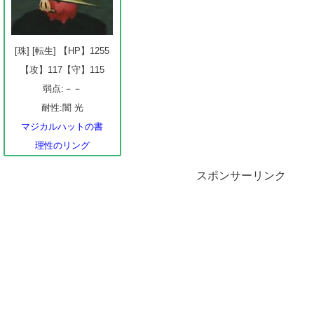
[珠] [転生] 【HP】1255
【攻】117【守】115
弱点:－－
耐性:闇 光
マジカルハットの書
理性のリング
スポンサーリンク