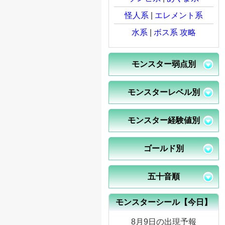
怪人系
|
エレメント系
水系
|
ボス系 攻略
モンスター弱点別
モンスターレベル別
モンスター経験値別
ゴールド別
五十音順
モンスターシール【今日】
8月9日の出現予報