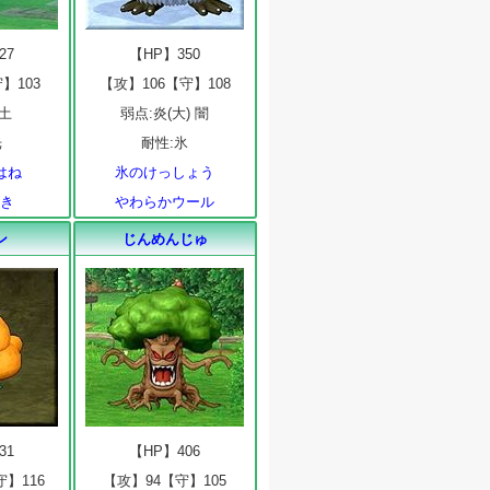
27
【HP】350
】103
【攻】106【守】108
 土
弱点:炎(大) 闇
光
耐性:氷
はね
氷のけっしょう
せき
やわらかウール
ン
じんめんじゅ
31
【HP】406
守】116
【攻】94【守】105