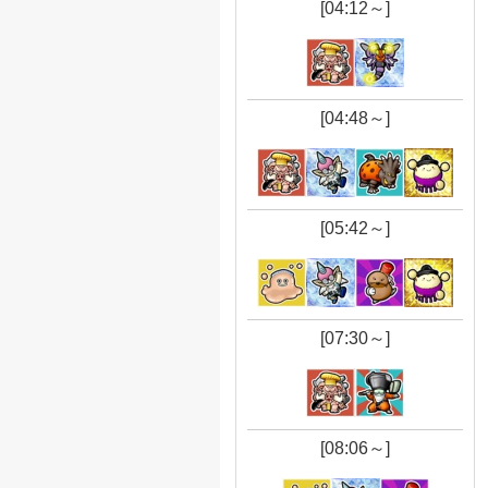
[04:12～]
[04:48～]
[05:42～]
[07:30～]
[08:06～]