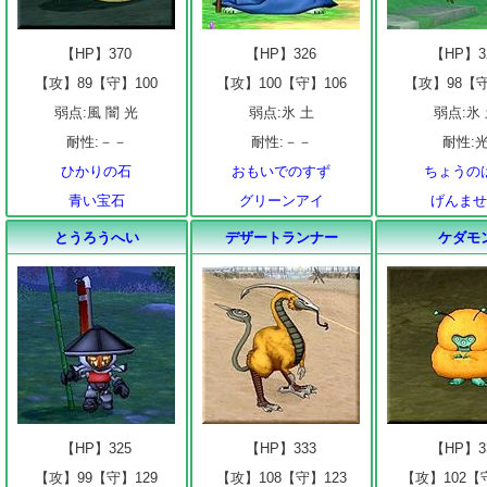
【HP】370
【HP】326
【HP】3
【攻】89【守】100
【攻】100【守】106
【攻】98【守
弱点:風 闇 光
弱点:氷 土
弱点:氷
耐性:－－
耐性:－－
耐性:
ひかりの石
おもいでのすず
ちょうの
青い宝石
グリーンアイ
げんま
とうろうへい
デザートランナー
ケダモ
【HP】325
【HP】333
【HP】3
【攻】99【守】129
【攻】108【守】123
【攻】102【