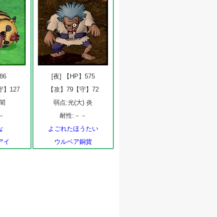
86
[夜] 【HP】575
守】127
【攻】79【守】72
 闇
弱点:光(大) 炎
－
耐性:－－
な
よごれたほうたい
アイ
ウルベア銅貨