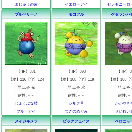
まじゅうの皮
イエローアイ
セレモニーロ
ブルベリーノ
モコフル
ケセランパ
【HP】381
【HP】393
【HP】3
【攻】116【守】124
【攻】108【守】119
【攻】108【
弱点:炎 光
弱点:炎 氷
弱点:炎
耐性:－－
耐性:－－
耐性:－
じょうぶな枝
シルク草
かがやき
ブルーアイ
つきのめぐみ
せいれい
メイジキメラ
ビッグフェイス
ベロニャ