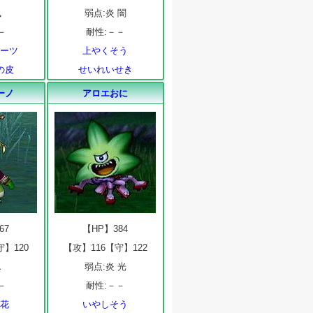
風
弱点:炎 闇
－
耐性:－－
ルーツ
上やくそう
の皮
せいれいせき
ーノ
アロエおに
67
【HP】384
守】120
【攻】116【守】122
氷
弱点:炎 光
－
耐性:－－
の花
いやしそう