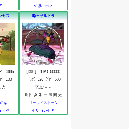
石
幻獣のホネ
ンセス
輪王ザルトラ
HP】3685
[特訓] 【HP】50000
守】183
【攻】520【守】503
 光
弱点:－－
－
耐性:炎 氷 土 風 闇 光
ゅの葉
ゴールドストーン
ィック
せいれいせき