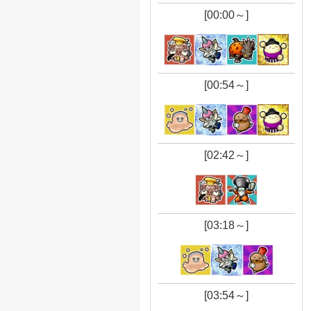
[00:00～]
[00:54～]
[02:42～]
[03:18～]
[03:54～]