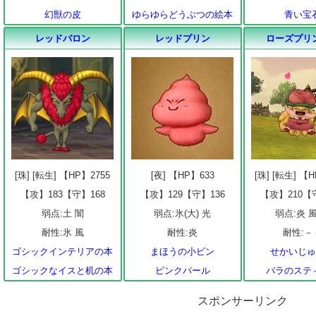
幻獣の皮
ゆらゆらどうぶつの絵本
青い宝
レッドバロン
レッドプリン
ローズプリ
[珠] [転生] 【HP】2755
[夜] 【HP】633
[珠] [転生] 【
【攻】183【守】168
【攻】129【守】136
【攻】210【
弱点:土 闇
弱点:氷(大) 光
弱点:炎 風
耐性:氷 風
耐性:炎
耐性:－
ゴシックインテリアの本
まほうの小ビン
せかいじ
ゴシックなイスと机の本
ピンクパール
バラのステ
スポンサーリンク