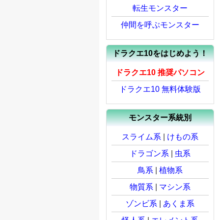
転生モンスター
仲間を呼ぶモンスター
ドラクエ10をはじめよう！
ドラクエ10 推奨パソコン
ドラクエ10 無料体験版
モンスター系統別
スライム系
|
けもの系
ドラゴン系
|
虫系
鳥系
|
植物系
物質系
|
マシン系
ゾンビ系
|
あくま系