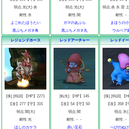
弱点:光(大) 炎
弱点:光(大)
弱点:炎 氷 雷 土
耐性:氷
耐性:闇
耐性:－
よごれたほうたい
ガマのあぶら
まほうの
黒ぶちメガネ角
黒ぶちメガネ丸
ウルベア
レジェンドホース
レッドアーチャー
レッドイ
[珠] [特訓] 【HP】2271
[転生] 【HP】145
[珠] [特訓] 【
【攻】277【守】315
【攻】54【守】50
【攻】358【
弱点:闇(大)
弱点:闇
弱点:氷(
耐性:光
耐性:－－
耐性:－
ほしのカケラ
赤い宝石
へびのぬ