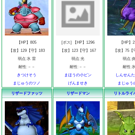
【HP】805
[ボス] 【HP】1296
【HP】2
【攻】129【守】183
【攻】123【守】167
【攻】75【
弱点:氷 雷
弱点:光
弱点:
耐性:－－
耐性:－－
耐性:
きつけそう
まほうの小ビン
しんせん
まじゅうのツノ
げんませき
まじゅう
リザードファッツ
リザードマン
リトルライ