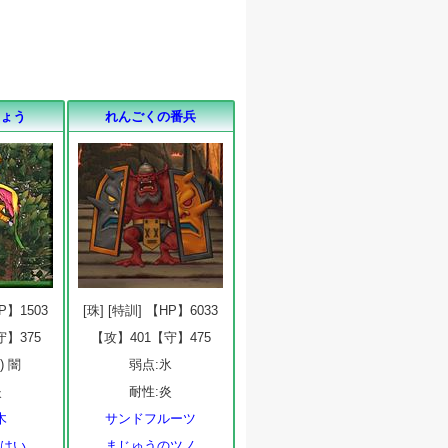
ちょう
れんごくの番兵
HP】1503
[珠] [特訓] 【HP】6033
守】375
【攻】401【守】475
) 闇
弱点:氷
炎
耐性:炎
木
サンドフルーツ
のはい
まじゅうのツノ