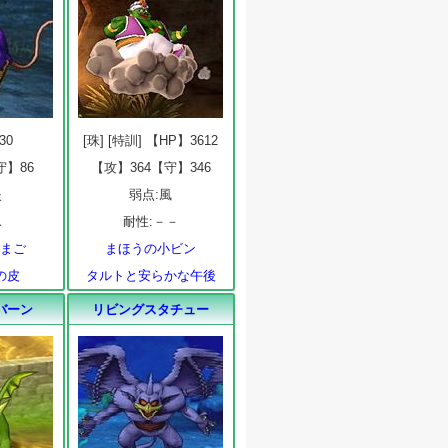
30
[珠] [特訓] 【HP】3612
守】86
【攻】364【守】346
炎
弱点:風
氷
耐性:－－
たまご
まほうの小ビン
の皮
タルトと安らかな午後
バーン
リビングスタチュー