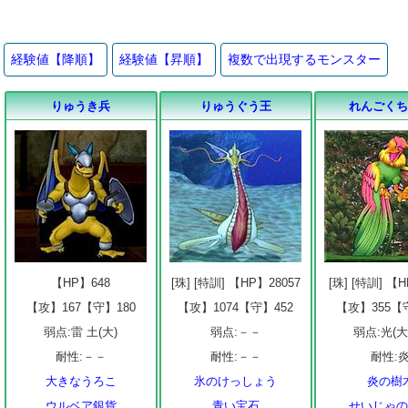
経験値【降順】
経験値【昇順】
複数で出現するモンスター
りゅうき兵
りゅうぐう王
れんごく
【HP】648
[珠] [特訓] 【HP】28057
[珠] [特訓] 【
【攻】167【守】180
【攻】1074【守】452
【攻】355【
弱点:雷 土(大)
弱点:－－
弱点:光(大
耐性:－－
耐性:－－
耐性:
大きなうろこ
氷のけっしょう
炎の樹
ウルベア銀貨
青い宝石
せいじゃ