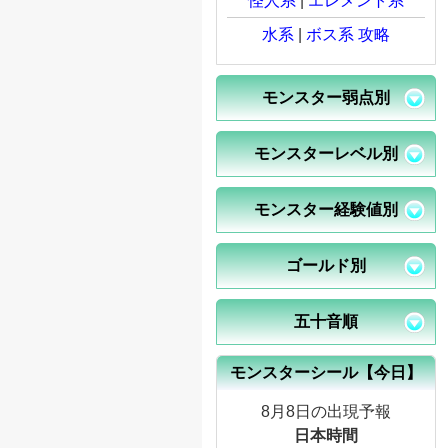
怪人系
|
エレメント系
水系
|
ボス系 攻略
モンスター弱点別
モンスターレベル別
モンスター経験値別
ゴールド別
五十音順
モンスターシール【今日】
8月8日の出現予報
日本時間