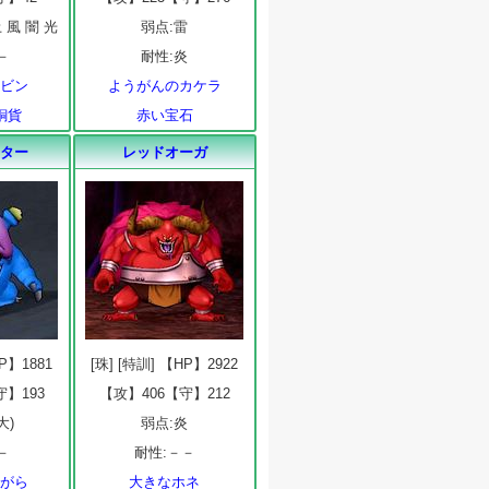
 風 闇 光
弱点:雷
－
耐性:炎
小ビン
ようがんのカケラ
銅貨
赤い宝石
ーター
レッドオーガ
HP】1881
[珠] [特訓] 【HP】2922
守】193
【攻】406【守】212
大)
弱点:炎
－
耐性:－－
けがら
大きなホネ