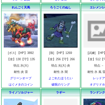
れんごく天馬
ろうごくのぬし
エレメン
[ボス] 【HP】3892
[珠] 【HP】1269
[試練] 【HP
【攻】130【守】135
【攻】256【守】266
【攻】512【
弱点:氷(大)
弱点:光(大) 炎
弱点:－
耐性:炎 雷
耐性:氷 闇
耐性:氷 風 雷
グリーンオーブ
よごれたほうたい
レッド
はぐメタのコイン
破呪のリング
オグリド
ライノソルジャー
ラギー
ランドン