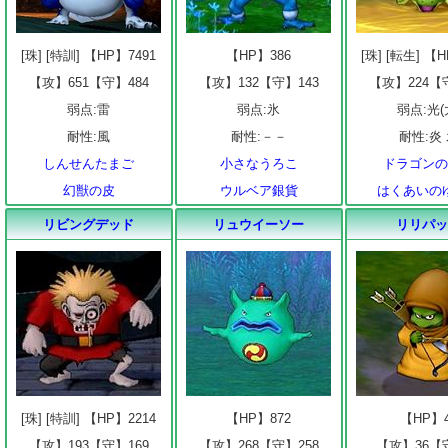
[珠] [特訓] 【HP】7491
【HP】386
[珠] [転生] 【
【攻】651【守】484
【攻】132【守】143
【攻】224【
弱点:雷
弱点:氷
弱点:光(
耐性:風
耐性:－－
耐性:炎
しんせんたまご
小さなうろこ
ドラゴン
幻獣の皮
ウルベア銀貨
はくあいの
リビングデッド
リュウイーソー
リリパ
[珠] [特訓] 【HP】2214
【HP】872
【HP】
【攻】193【守】169
【攻】268【守】258
【攻】36【