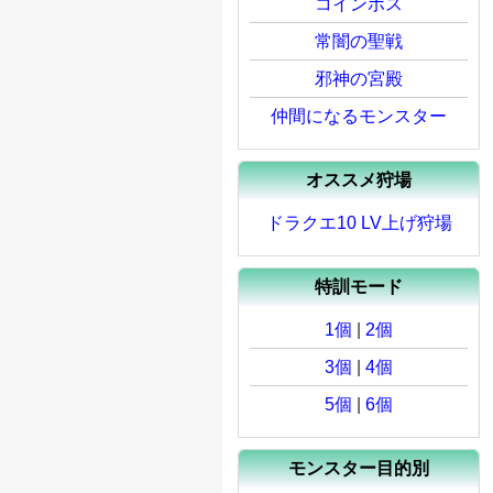
コインボス
常闇の聖戦
邪神の宮殿
仲間になるモンスター
オススメ狩場
ドラクエ10 LV上げ狩場
特訓モード
1個
|
2個
3個
|
4個
5個
|
6個
モンスター目的別