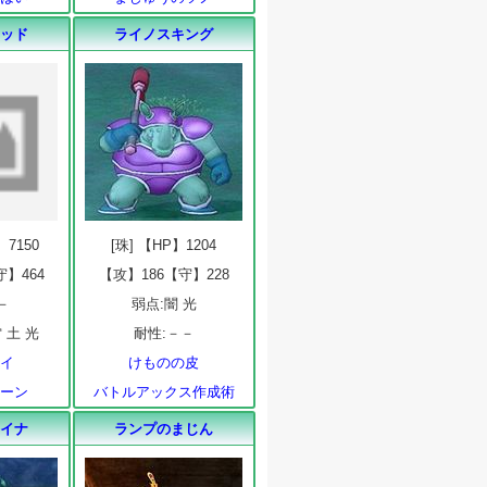
レッド
ライノスキング
】7150
[珠] 【HP】1204
守】464
【攻】186【守】228
－
弱点:闇 光
 土 光
耐性:－－
アイ
けものの皮
ホーン
バトルアックス作成術
クイナ
ランプのまじん