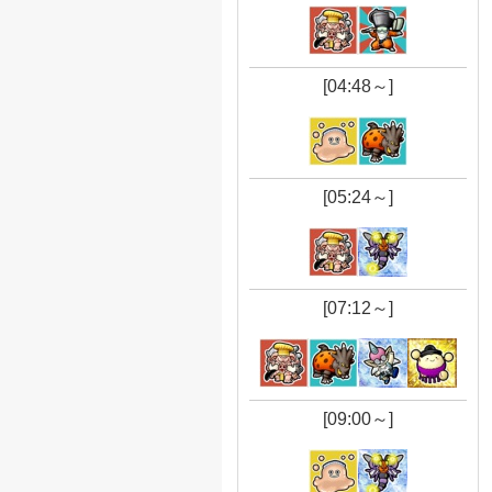
[04:48～]
[05:24～]
[07:12～]
[09:00～]