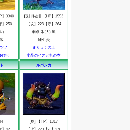
HP】3340
[珠] [特訓] 【HP】1553
守】250
【攻】223【守】264
大)
弱点:氷(大) 風
 氷
耐性:炎
のツノ
まりょくの土
ゆびわ
水晶のイスと机の本
ット
ルバンカ
44
[珠] 【HP】1317
守】42
【攻】223【守】276