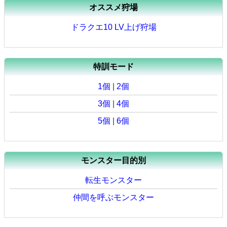
オススメ狩場
ドラクエ10 LV上げ狩場
特訓モード
1個
|
2個
3個
|
4個
5個
|
6個
モンスター目的別
転生モンスター
仲間を呼ぶモンスター