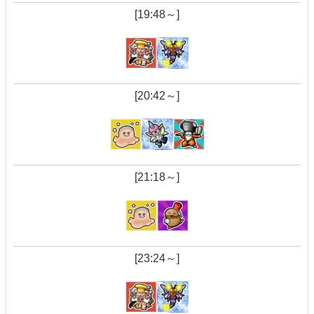
[19:48～]
[20:42～]
[21:18～]
[23:24～]