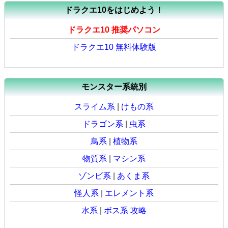
ドラクエ10をはじめよう！
ドラクエ10 推奨パソコン
ドラクエ10 無料体験版
モンスター系統別
スライム系
|
けもの系
ドラゴン系
|
虫系
鳥系
|
植物系
物質系
|
マシン系
ゾンビ系
|
あくま系
怪人系
|
エレメント系
水系
|
ボス系 攻略