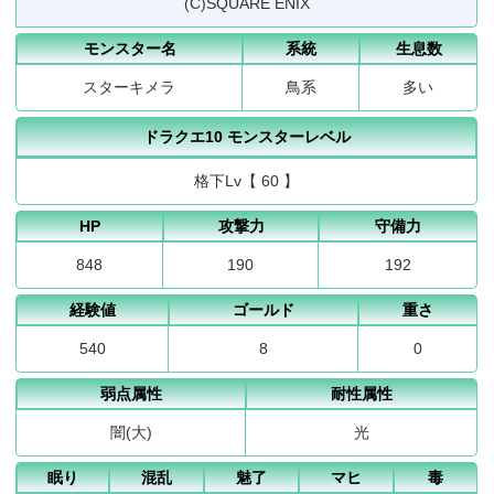
(C)SQUARE ENIX
モンスター名
系統
生息数
スターキメラ
鳥系
多い
ドラクエ10 モンスターレベル
格下Lv【 60 】
HP
攻撃力
守備力
848
190
192
経験値
ゴールド
重さ
540
8
0
弱点属性
耐性属性
闇(大)
光
眠り
混乱
魅了
マヒ
毒