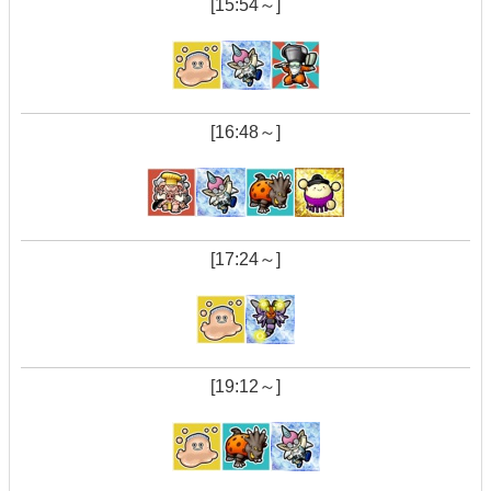
[15:54～]
[16:48～]
[17:24～]
[19:12～]