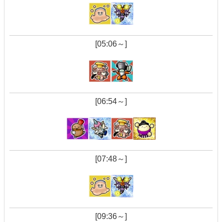
[05:06～]
[06:54～]
[07:48～]
[09:36～]