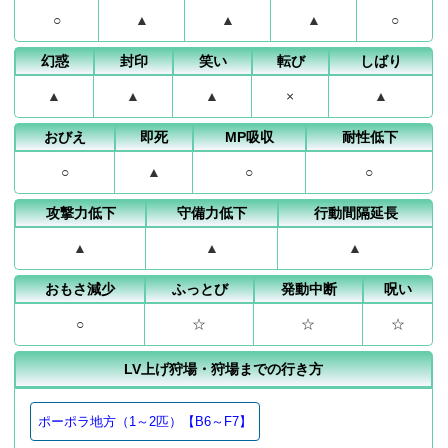
○
▲
▲
▲
○
幻惑
封印
笑い
転び
しばり
▲
▲
▲
×
▲
おびえ
即死
MP吸収
耐性低下
○
▲
○
○
攻撃力低下
守備力低下
行動間隔延長
▲
▲
▲
おもさ減少
ふっとび
発動中断
呪い
○
☆
☆
☆
LV上げ狩場・狩場までの行き方
ポーポラ地方（1～2匹）【B6～F7】