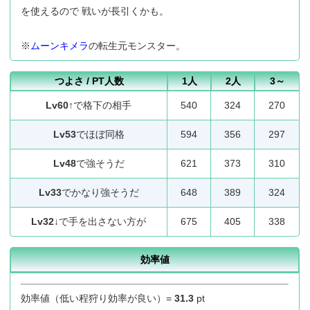
を使えるので 戦いが長引くかも。
※
ムーンキメラ
の転生元モンスター。
つよさ / PT人数
1人
2人
3～
Lv60
↑で格下の相手
540
324
270
Lv53
でほぼ同格
594
356
297
Lv48
で強そうだ
621
373
310
Lv33
でかなり強そうだ
648
389
324
Lv32
↓で手を出さない方が
675
405
338
効率値
効率値（低い程狩り効率が良い）=
31.3
pt