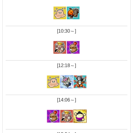
[10:30～]
[12:18～]
[14:06～]