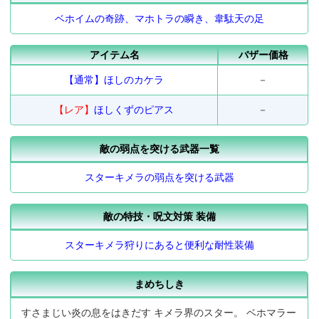
ベホイムの奇跡、マホトラの瞬き、韋駄天の足
アイテム名
バザー価格
【通常】
ほしのカケラ
－
【レア】
ほしくずのピアス
－
敵の弱点を突ける武器一覧
スターキメラの弱点を突ける武器
敵の特技・呪文対策 装備
スターキメラ狩りにあると便利な耐性装備
まめちしき
すさまじい炎の息をはきだす キメラ界のスター。 ベホマラー