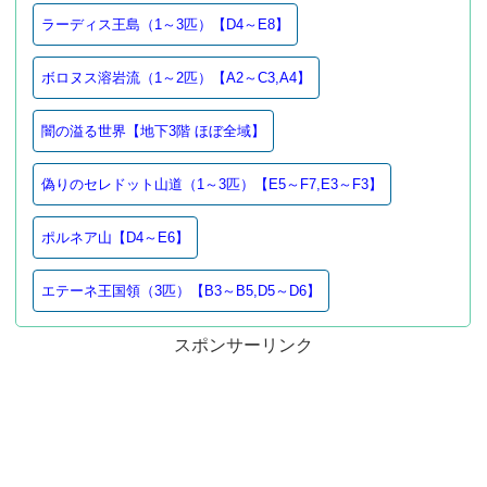
ラーディス王島（1～3匹）【D4～E8】
ボロヌス溶岩流（1～2匹）【A2～C3,A4】
闇の溢る世界【地下3階 ほぼ全域】
偽りのセレドット山道（1～3匹）【E5～F7,E3～F3】
ポルネア山【D4～E6】
エテーネ王国領（3匹）【B3～B5,D5～D6】
スポンサーリンク