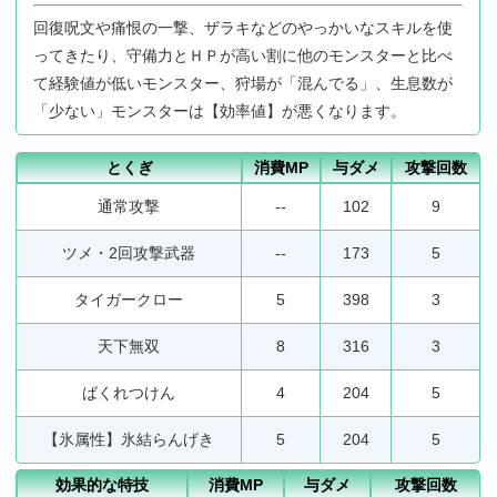
回復呪文や痛恨の一撃、ザラキなどのやっかいなスキルを使
ってきたり、守備力とＨＰが高い割に他のモンスターと比べ
て経験値が低いモンスター、狩場が「混んでる」、生息数が
「少ない」モンスターは【効率値】が悪くなります。
とくぎ
消費MP
与ダメ
攻撃回数
通常攻撃
--
102
9
ツメ・2回攻撃武器
--
173
5
タイガークロー
5
398
3
天下無双
8
316
3
ばくれつけん
4
204
5
【氷属性】氷結らんげき
5
204
5
効果的な特技
消費MP
与ダメ
攻撃回数