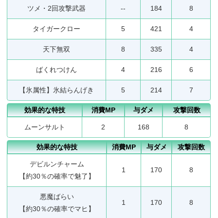
ツメ・2回攻撃武器
--
184
8
タイガークロー
5
421
4
天下無双
8
335
4
ばくれつけん
4
216
6
【氷属性】氷結らんげき
5
214
7
効果的な特技
消費MP
与ダメ
攻撃回数
ムーンサルト
2
168
8
効果的な特技
消費MP
与ダメ
攻撃回数
デビルンチャーム
1
170
8
【約30％の確率で魅了】
悪魔ばらい
1
170
8
【約30％の確率でマヒ】