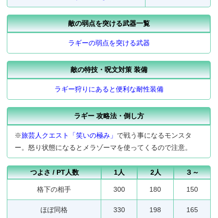
敵の弱点を突ける武器一覧
ラギーの弱点を突ける武器
敵の特技・呪文対策 装備
ラギー狩りにあると便利な耐性装備
ラギー 攻略法・倒し方
※
旅芸人クエスト「笑いの極み」
で戦う事になるモンスタ
ー。怒り状態になるとメラゾーマを使ってくるので注意。
つよさ / PT人数
1人
2人
３～
格下の相手
300
180
150
ほぼ同格
330
198
165