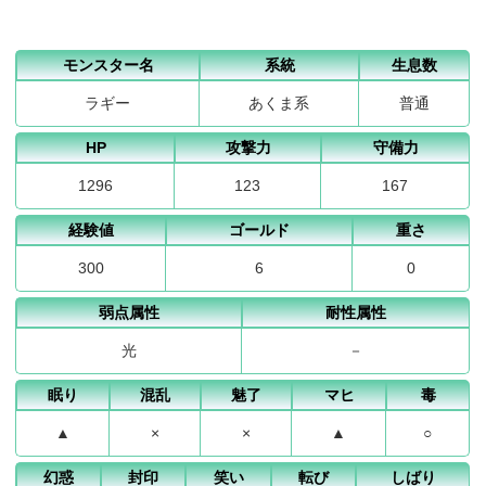
モンスター名
系統
生息数
ラギー
あくま系
普通
HP
攻撃力
守備力
1296
123
167
経験値
ゴールド
重さ
300
6
0
弱点属性
耐性属性
光
－
眠り
混乱
魅了
マヒ
毒
▲
×
×
▲
○
幻惑
封印
笑い
転び
しばり