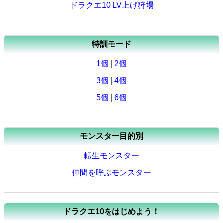
ドラクエ10 LV上げ狩場
特訓モード
1個
|
2個
3個
|
4個
5個
|
6個
モンスター目的別
転生モンスター
仲間を呼ぶモンスター
ドラクエ10をはじめよう！