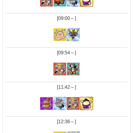
[09:00～]
[09:54～]
[11:42～]
[12:36～]