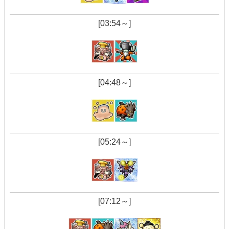
[03:54～]
[04:48～]
[05:24～]
[07:12～]