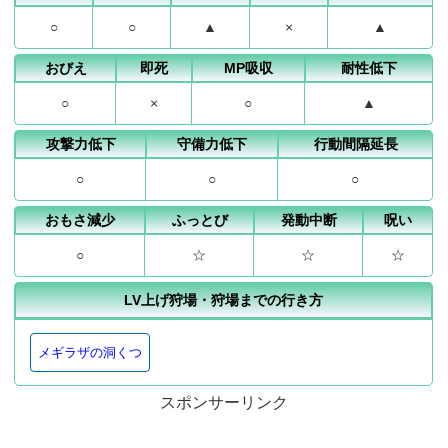
○
○
▲
×
▲
おびえ
即死
MP吸収
耐性低下
○
×
○
▲
攻撃力低下
守備力低下
行動間隔延長
○
○
○
おもさ減少
ふっとび
発動中断
呪い
○
☆
☆
☆
LV上げ狩場・狩場までの行き方
メギラザの洞くつ
スポンサーリンク