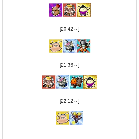
[20:42～]
[21:36～]
[22:12～]