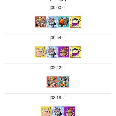
[00:00～]
[00:54～]
[02:42～]
[03:18～]