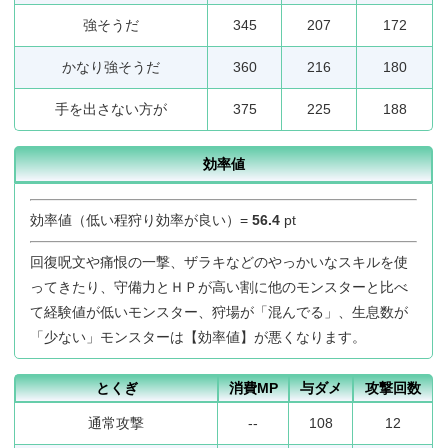
強そうだ
345
207
172
かなり強そうだ
360
216
180
手を出さない方が
375
225
188
効率値
効率値（低い程狩り効率が良い）=
56.4
pt
回復呪文や痛恨の一撃、ザラキなどのやっかいなスキルを使
ってきたり、守備力とＨＰが高い割に他のモンスターと比べ
て経験値が低いモンスター、狩場が「混んでる」、生息数が
「少ない」モンスターは【効率値】が悪くなります。
とくぎ
消費MP
与ダメ
攻撃回数
通常攻撃
--
108
12