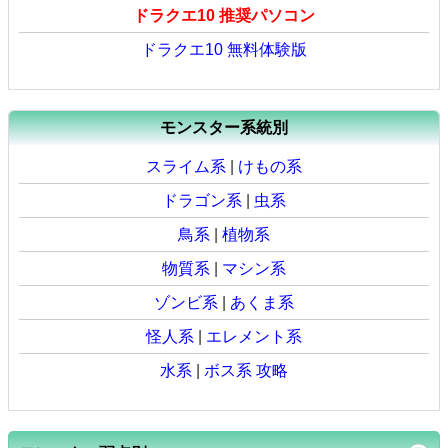
ドラクエ10 推奨パソコン
ドラクエ10 無料体験版
モンスター系統別
スライム系
|
けもの系
ドラゴン系
|
虫系
鳥系
|
植物系
物質系
|
マシン系
ゾンビ系
|
あくま系
怪人系
|
エレメント系
水系
|
ボス系 攻略