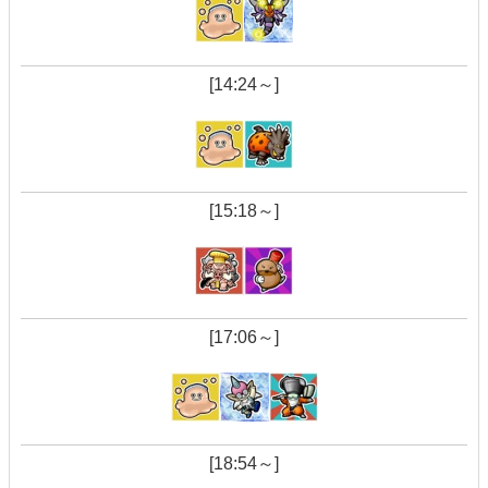
[14:24～]
[15:18～]
[17:06～]
[18:54～]