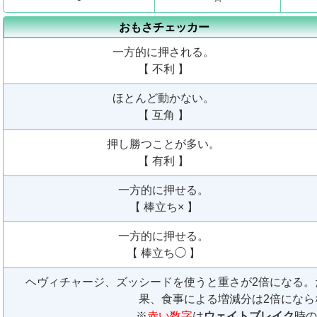
おもさチェッカー
一方的に押される。
【 不利 】
ほとんど動かない。
【 互角 】
押し勝つことが多い。
【 有利 】
一方的に押せる。
【 棒立ち× 】
一方的に押せる。
【 棒立ち◯ 】
ヘヴィチャージ、ズッシードを使うと重さが2倍になる。
果、食事による増減分は2倍になら
※
赤い数字
は
ウェイトブレイク
時の