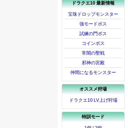
ドラクエ10 最新情報
宝珠ドロップモンスター
強モードボス
試練の門ボス
コインボス
常闇の聖戦
邪神の宮殿
仲間になるモンスター
オススメ狩場
ドラクエ10 LV上げ狩場
特訓モード
1個
|
2個