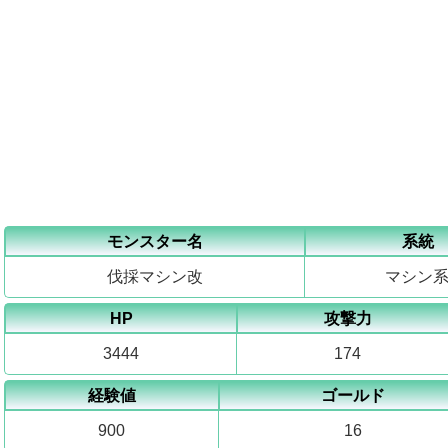
モンスター名
系統
伐採マシン改
マシン
HP
攻撃力
3444
174
経験値
ゴールド
900
16