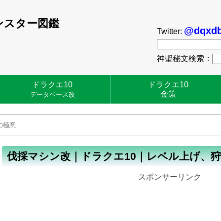
ンスター図鑑
@dqxdb
Twitter:
神聖秘文検索：
ドラクエ10
ドラクエ10
金策
データベース改
伐採マシン改｜ドラクエ10｜レベル上げ、
スポンサーリンク