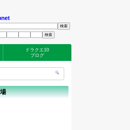
net
ドラクエ10
ブログ
狩場