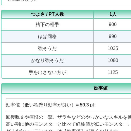
つよさ / PT人数
1人
格下の相手
900
ほぼ同格
990
強そうだ
1035
かなり強そうだ
1080
手を出さない方が
1125
効率値
効率値（低い程狩り効率が良い）=
59.3
pt
回復呪文や痛恨の一撃、ザラキなどのやっかいなスキルを
高い割に他のモンスターと比べて経験値が低いモンスター