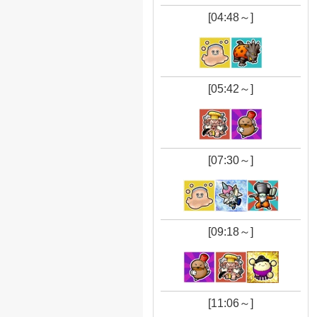
[04:48～]
[05:42～]
[07:30～]
[09:18～]
[11:06～]