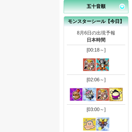
五十音順
モンスターシール【今日】
8月6日の出現予報
日本時間
[00:18～]
[02:06～]
[03:00～]