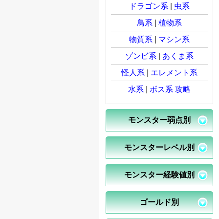
ドラゴン系
|
虫系
鳥系
|
植物系
物質系
|
マシン系
ゾンビ系
|
あくま系
怪人系
|
エレメント系
水系
|
ボス系 攻略
モンスター弱点別
モンスターレベル別
モンスター経験値別
ゴールド別