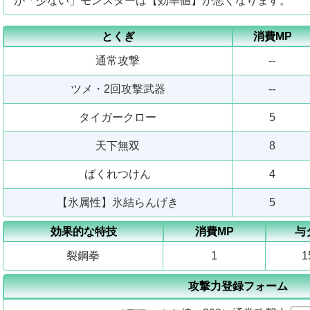
が「少ない」モンスターは【効率値】が悪くなります。
とくぎ
消費MP
通常攻撃
--
ツメ・2回攻撃武器
--
タイガークロー
5
天下無双
8
ばくれつけん
4
【氷属性】氷結らんげき
5
効果的な特技
消費MP
与
裂鋼拳
1
1
攻撃力登録フォーム