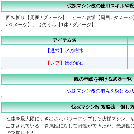
伐採マシン改の使用スキルや呪
回転斬り【周囲 / ダメージ】、ビーム攻撃【周囲 / ダメー
/ ダメージ】、弓矢うち【1体 / ダメージ】
アイテム名
【通常】
水の樹木
【レア】
緑の宝石
敵の弱点を突ける武器一覧
伐採マシン改の弱点を突ける武
伐採マシン改 攻略法・倒し
性能を最大限に引き出されパワーアップした伐採マシン。
追加されている。炎属性に対して耐性ができたが、光属性
で攻撃しよう。