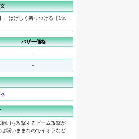
文
ジ】、はげしく斬りつける【1体
バザー価格
－
－
器
方
広範囲を攻撃するビーム攻撃が
には弱いままなのでイオラなど