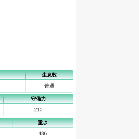
生息数
系
普通
守備力
210
重さ
486