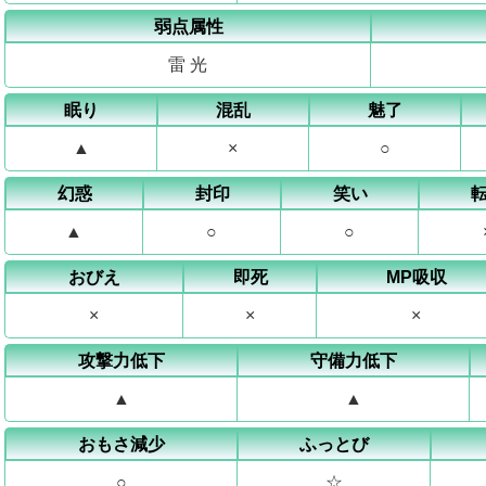
弱点属性
雷 光
眠り
混乱
魅了
▲
×
○
幻惑
封印
笑い
▲
○
○
おびえ
即死
MP吸収
×
×
×
攻撃力低下
守備力低下
▲
▲
おもさ減少
ふっとび
○
☆