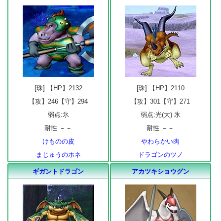
[珠] 【HP】2132
[珠] 【HP】2110
【攻】246【守】294
【攻】301【守】271
弱点:氷
弱点:光(大) 氷
耐性:－－
耐性:－－
けものの皮
やわらかい肉
まじゅうのホネ
ドラゴンのツノ
ギガントドラゴン
アカツキショウグン