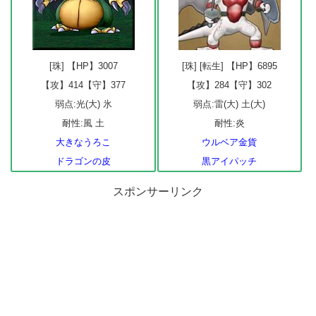
[珠] 【HP】3007
[珠] [転生] 【HP】6895
【攻】414【守】377
【攻】284【守】302
弱点:光(大) 氷
弱点:雷(大) 土(大)
耐性:風 土
耐性:炎
大きなうろこ
ウルベア金貨
ドラゴンの皮
黒アイパッチ
スポンサーリンク