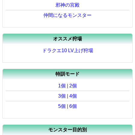
邪神の宮殿
仲間になるモンスター
オススメ狩場
ドラクエ10 LV上げ狩場
特訓モード
1個
|
2個
3個
|
4個
5個
|
6個
モンスター目的別