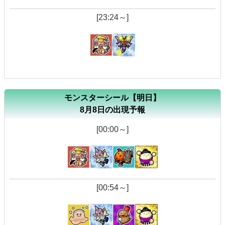
[23:24～]
モンスターシール【明日】
8月8日の出現予報
[00:00～]
[00:54～]