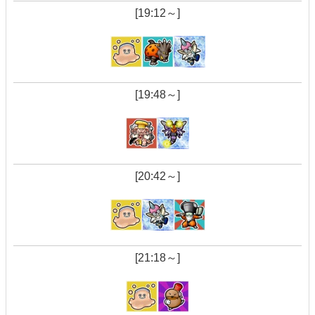
[19:12～]
[19:48～]
[20:42～]
[21:18～]