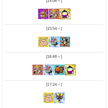
[14:06～]
[15:54～]
[16:48～]
[17:24～]