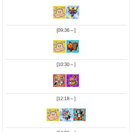
[09:36～]
[10:30～]
[12:18～]