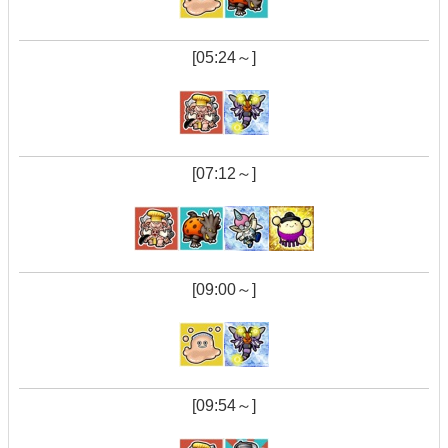
[05:24～]
[07:12～]
[09:00～]
[09:54～]