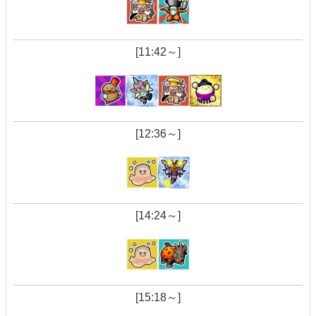
[11:42～]
[12:36～]
[14:24～]
[15:18～]