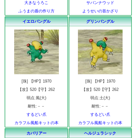
大きなうろこ
サバンナウッド
ふうまの盾の作り方
ようせいの首かざり
イエロバングル
グリンバングル
[珠] 【HP】1970
[珠] 【HP】1970
【攻】520【守】262
【攻】520【守】262
弱点:風(大)
弱点:土(大)
耐性:－－
耐性:－－
するどい爪
するどい爪
カラフル風船キットの本
カラフル風船キットの本
カバリアー
ヘルジュラシック