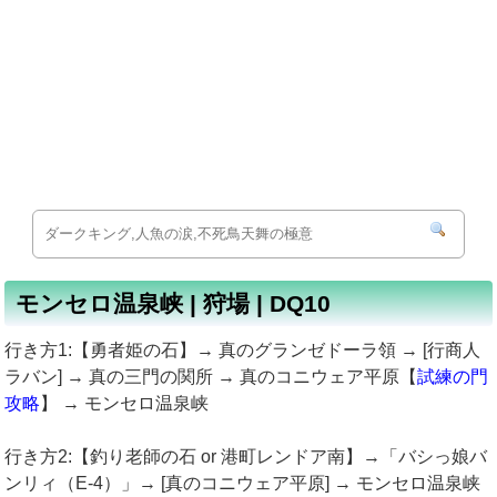
モンセロ温泉峡 | 狩場 | DQ10
行き方1:【勇者姫の石】→ 真のグランゼドーラ領 → [行商人
ラバン] → 真の三門の関所 → 真のコニウェア平原【
試練の門
攻略
】 → モンセロ温泉峡
行き方2:【釣り老師の石 or 港町レンドア南】→「バシっ娘バ
ンリィ（E-4）」→ [真のコニウェア平原] → モンセロ温泉峡