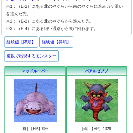
※1：（E-2）にある北のやぐらから南のやぐらに進みガケ沿い
を進んだ先。
※2：（E-2）にある北のやぐらから進んだ先。
※3：（F-4）にある細い通路から裏に回れます。
経験値【降順】
経験値【昇順】
複数で出現するモンスター
マッドルーパー
バアルゼブブ
[珠] 【HP】986
[珠] 【HP】1329