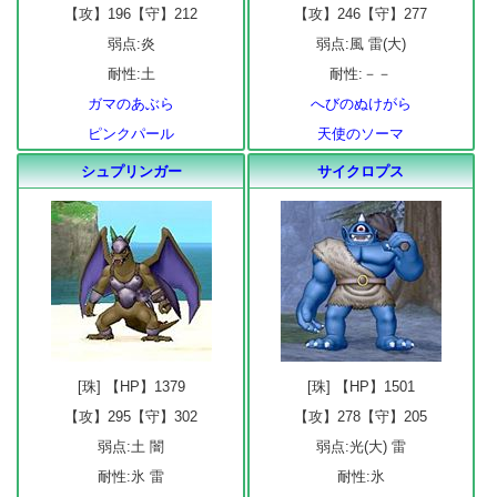
【攻】196【守】212
【攻】246【守】277
弱点:炎
弱点:風 雷(大)
耐性:土
耐性:－－
ガマのあぶら
へびのぬけがら
ピンクパール
天使のソーマ
シュプリンガー
サイクロプス
[珠] 【HP】1379
[珠] 【HP】1501
【攻】295【守】302
【攻】278【守】205
弱点:土 闇
弱点:光(大) 雷
耐性:氷 雷
耐性:氷