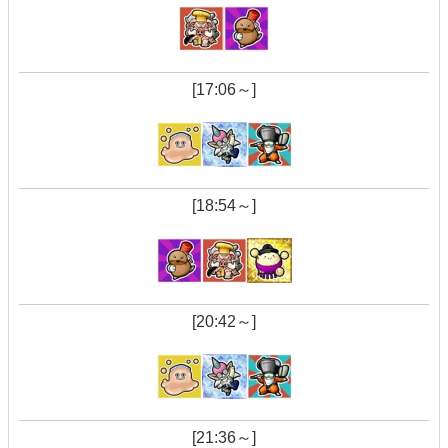
[17:06～]
[18:54～]
[20:42～]
[21:36～]