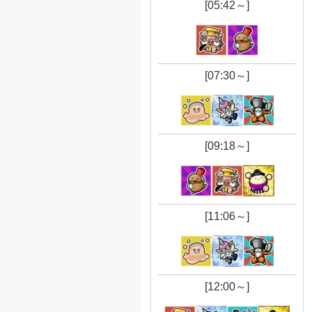
[05:42～]
[07:30～]
[09:18～]
[11:06～]
[12:00～]