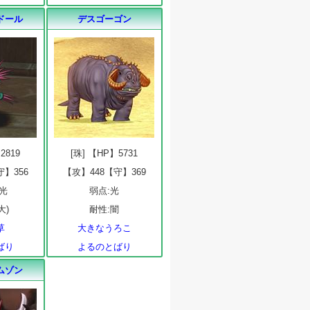
ドール
デスゴーゴン
2819
[珠] 【HP】5731
守】356
【攻】448【守】369
 光
弱点:光
大)
耐性:闇
草
大きなうろこ
ばり
よるのとばり
ムゾン