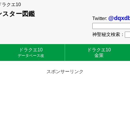
ドラクエ10
ンスター図鑑
@dqxdb
Twitter:
神聖秘文検索：
ドラクエ10
ドラクエ10
金策
データベース改
スポンサーリンク