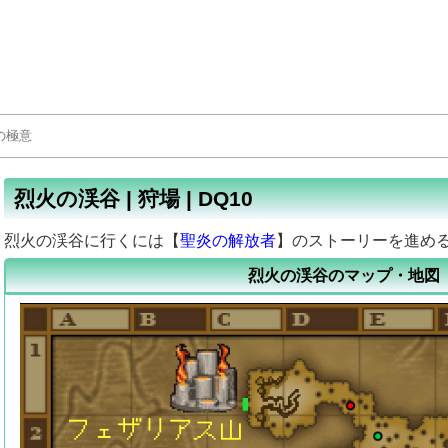
烈火の渓谷 | 狩場 | DQ10
烈火の渓谷に行くには【
聖炎の解放者
】のストーリーを進め
烈火の渓谷のマップ・地図