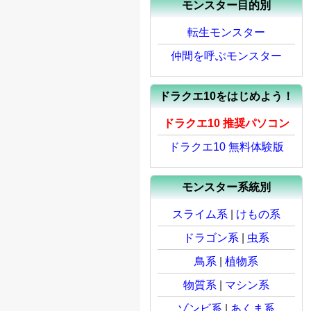
モンスター目的別
転生モンスター
仲間を呼ぶモンスター
ドラクエ10をはじめよう！
ドラクエ10 推奨パソコン
ドラクエ10 無料体験版
モンスター系統別
スライム系
|
けもの系
ドラゴン系
|
虫系
鳥系
|
植物系
物質系
|
マシン系
ゾンビ系
|
あくま系