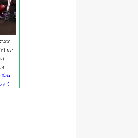
76960
守】534
大)
小)
ト鉱石
しょう