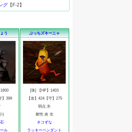
ング
【F-2】
ぎょう
ぶっちズキーニャ
1800
[珠] 【HP】1403
守】399
【攻】424【守】275
雷
弱点:氷
小)
耐性:炎 光
の石
ネコずな
パール
ラッキーペンダント