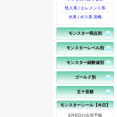
怪人系
|
エレメント系
水系
|
ボス系 攻略
モンスター弱点別
モンスターレベル別
モンスター経験値別
ゴールド別
五十音順
モンスターシール【今日】
8月6日の出現予報