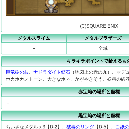
(C)SQUARE ENIX
メタルスライム
メタルブラザーズ
－
全域
キラキラポイントで拾えるも
巨竜樹の枝
、
ナドラダイト鉱石
（地図上の赤の丸）、マデ
ホカホカストーン、大きなホネ、かがやきそう、妖精の綿
赤宝箱の場所と座標
－
黒宝箱の場所と座標
ちいさなメダル x 3【D-2】、
破毒のリング
【D-5】、
白紙