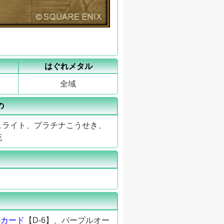
はぐれメタル
全域
の
ュライト、プラチナこうせき、
花
のカード
【D-6】、パープルオー