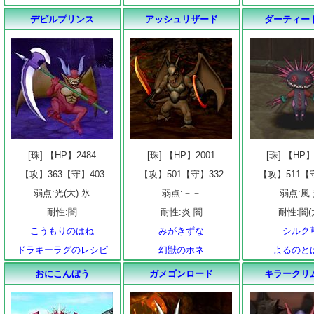
デビルプリンス
アッシュリザード
ダーティー
[珠] 【HP】2484
[珠] 【HP】2001
[珠] 【HP】
【攻】363【守】403
【攻】501【守】332
【攻】511【
弱点:光(大) 氷
弱点:－－
弱点:風
耐性:闇
耐性:炎 闇
耐性:闇(
こうもりのはね
みがきずな
シルク
ドラキーラグのレシピ
幻獣のホネ
よるのと
おにこんぼう
ガメゴンロード
キラークリ