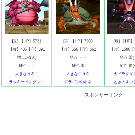
[珠] 【HP】5731
[珠] 【HP】7300
[珠] 【HP】
【攻】406【守】391
【攻】556【守】562
【攻】1580【
弱点:氷(大)
弱点:－－
弱点:雷(
耐性:－－
耐性:氷
耐性:炎(
大きなうろこ
大きなこうら
ナドラダイ
ラッキーペンダント
ドラゴンのホネ
ときのすい
スポンサーリンク