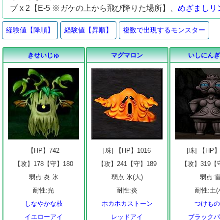
ブ x 2【E-5 ※ガケの上から飛び降りた場所】、
めざましリ
経験値【降順】
経験値【昇順】
複数で出現するモンスター
きせいじゅ
マグマロン
いしにん
【HP】742
[珠] 【HP】1016
[珠] 【HP】
【攻】178【守】180
【攻】241【守】189
【攻】319【
弱点:炎 氷
弱点:氷(大)
弱点:
耐性:光
耐性:炎
耐性:土(
しなやかな枝
ホカホカストーン
つけも
イエローアイ
レッドアイ
ブラック