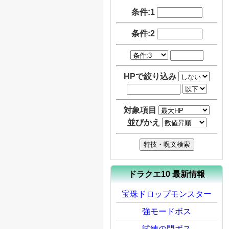
条件:1
条件:2
HPで絞り込み
対象項目
並びかえ
ドラクエ10 最新情報
宝珠ドロップモンスター
強モードボス
試練の門ボス