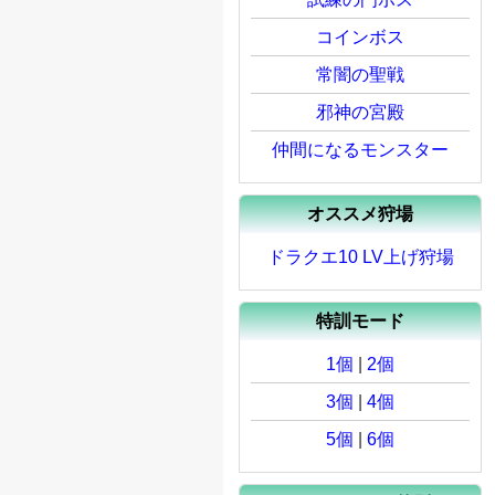
コインボス
常闇の聖戦
邪神の宮殿
仲間になるモンスター
オススメ狩場
ドラクエ10 LV上げ狩場
特訓モード
1個
|
2個
3個
|
4個
5個
|
6個