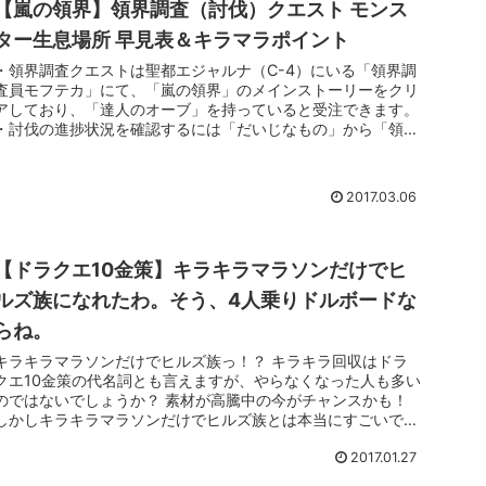
【嵐の領界】領界調査（討伐）クエスト モンス
ター生息場所 早見表＆キラマラポイント
・領界調査クエストは聖都エジャルナ（C-4）にいる「領界調
査員モフテカ」にて、「嵐の領界」のメインストーリーをクリ
アしており、「達人のオーブ」を持っていると受注できます。
・討伐の進捗状況を確認するには「だいじなもの」から「領界
調査バインダ...
2017.03.06
【ドラクエ10金策】キラキラマラソンだけでヒ
ルズ族になれたわ。そう、4人乗りドルボードな
らね。
キラキラマラソンだけでヒルズ族っ！？ キラキラ回収はドラ
クエ10金策の代名詞とも言えますが、やらなくなった人も多い
のではないでしょうか？ 素材が高騰中の今がチャンスかも！
しかしキラキラマラソンだけでヒルズ族とは本当にすごいで
す。何かコツとか...
2017.01.27