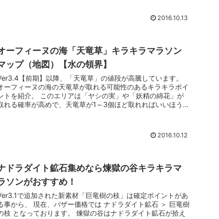
2016.10.13
オーフィーヌの海「天竜草」キラキラマラソン
マップ（地図）【水の領界】
Ver3.4【前期】以降、「天竜草」の値段が高騰しています。
オーフィーヌの海の天竜草が取れる可能性のあるキラキラポイ
ントを紹介。 このエリアは「ヤシの実」や「妖精の綿花」が
取れる確率が高めで、天竜草が1～3個ほど取れればいいほうで
す。 オ...
2016.10.12
ナドラダイト鉱石集めなら煉獄の谷キラキラマ
ラソンがおすすめ！
Ver3.1で追加された新素材「巨竜樹の枝」は確定ポイントがあ
る事から、 現在、バザー価格では ナドラダイト鉱石 ＞ 巨竜樹
の枝 となっております。 煉獄の谷はナドラダイト鉱石が拾え