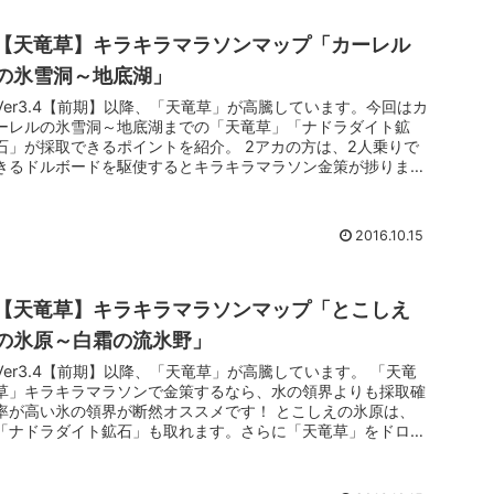
【天竜草】キラキラマラソンマップ「カーレル
の氷雪洞～地底湖」
Ver3.4【前期】以降、「天竜草」が高騰しています。今回はカ
ーレルの氷雪洞～地底湖までの「天竜草」「ナドラダイト鉱
石」が採取できるポイントを紹介。 2アカの方は、2人乗りで
きるドルボードを駆使するとキラキラマラソン金策が捗ります
ね。 カー...
2016.10.15
【天竜草】キラキラマラソンマップ「とこしえ
の氷原～白霜の流氷野」
Ver3.4【前期】以降、「天竜草」が高騰しています。 「天竜
草」キラキラマラソンで金策するなら、水の領界よりも採取確
率が高い氷の領界が断然オススメです！ とこしえの氷原は、
「ナドラダイト鉱石」も取れます。さらに「天竜草」をドロッ
プするモン...