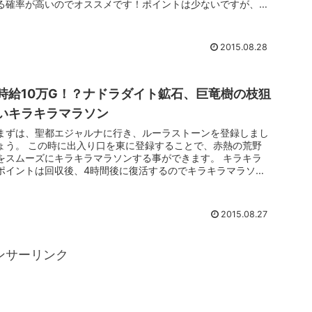
る確率が高いのでオススメです！ポイントは少ないですが、2
～...
2015.08.28
時給10万G！？ナドラダイト鉱石、巨竜樹の枝狙
いキラキラマラソン
まずは、聖都エジャルナに行き、ルーラストーンを登録しまし
ょう。 この時に出入り口を東に登録することで、赤熱の荒野
をスムーズにキラキラマラソンする事ができます。 キラキラ
ポイントは回収後、4時間後に復活するのでキラキラマラソン
をした時間帯を覚...
2015.08.27
ンサーリンク