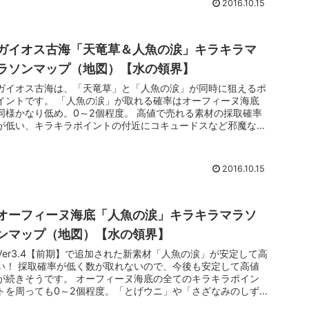
2016.10.15
ガイオス古海「天竜草＆人魚の涙」キラキラマ
ラソンマップ（地図）【水の領界】
ガイオス古海は、「天竜草」と「人魚の涙」が同時に狙えるポ
イントです。 「人魚の涙」が取れる確率はオーフィーヌ海底
同様かなり低め。0～2個程度。 高値で売れる素材の採取確率
が低い、キラキラポイントの付近にコキュードスなど邪魔なモ
ンスターが配置...
2016.10.15
オーフィーヌ海底「人魚の涙」キラキラマラソ
ンマップ（地図）【水の領界】
Ver3.4【前期】で追加された新素材「人魚の涙」が安定して高
い！ 採取確率が低く数が取れないので、今後も安定して高値
が続きそうです。 オーフィーヌ海底の全てのキラキラポイン
トを周っても0～2個程度。「とげウニ」や「さざなみのしず
く」しか取...