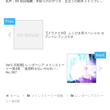
名声：89 初回報酬：木彫りのロザリオ、まほうの樹木 x 3 リプレイ
報酬：きれいな枝 x 3 ...
【ドラクエ10】 ふくびき所スペシャル セ
ブンイレブンコラボ
Ver2.3[前期] レンダーシア メインストー
リー第4章 「迷惑料を払いやがれ！」
No.367
ホーム
メインストーリー攻略
レンダーシアストー
リー第4章