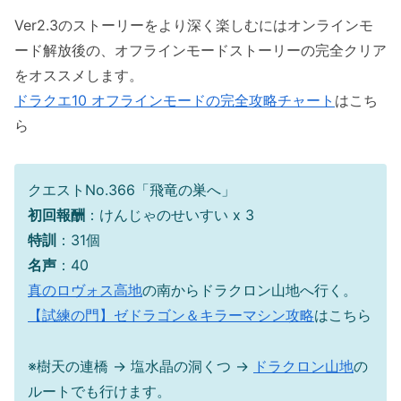
Ver2.3のストーリーをより深く楽しむにはオンラインモ
ード解放後の、オフラインモードストーリーの完全クリア
をオススメします。
ドラクエ10 オフラインモードの完全攻略チャート
はこち
ら
クエストNo.366「飛竜の巣へ」
初回報酬
：けんじゃのせいすい x 3
特訓
：31個
名声
：40
真のロヴォス高地
の南からドラクロン山地へ行く。
【試練の門】ゼドラゴン＆キラーマシン攻略
はこちら
※樹天の連橋 → 塩水晶の洞くつ →
ドラクロン山地
の
ルートでも行けます。