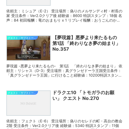
依頼主：ミシュア（E-2） 受注場所：偽りのメルサンディ村・村長の
家 受注条件：Ver2.0クリア後 経験値：8600 特訓スタンプ：18個 名
声：84 初回報酬：竜のおまもり x 1 リプレイ報酬：おうごんのかけ
ら x 1 ・偽りのメルサ...
【夢現篇】悪夢より来たるもの
クエスト・サブストーリー攻略
第1話 「終わりなき夢の始まり」
No.357
夢現篇 -悪夢より来たるもの- 第1話 「終わりなき夢の始まり」 依
頼主：リシャス（D-3）受注場所：真グランゼドーラ王国受注条件：
「真グランゼドーラ王国」に行けること経験値：10200特訓スタン
プ：21個名声：40初回報酬：いのちのきのみ...
ドラクエ10 「トモガラのお願
クエスト・サブストーリー攻略
い」 クエスト No.270
依頼主：フェクト（E-6） 受注場所：偽りのセレドの町・高台の教会
2階 受注条件：Ver2.0クリア後 経験値：5340 特訓スタンプ：11個