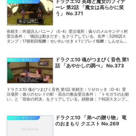
ドラクエ10 英雄と魔女のフィナ
クエスト・サブストーリー攻略
ーレ 第2話 「魔女は高らかに笑
う」 No.371
依頼主：吟遊詩人パニーノ（E-4）受注場所：偽りのメルサンディ村
受注条件：「物語は動きだす」をクリアしている。名声：52特訓ス
タンプ：17個初回報酬：せいれいせき x 1リプレイ報酬：しんせんた
まご x 5 偽りのメルサンディ村にて吟遊詩人...
ドラクエ10 魂がつまびく音色 第1
クエスト・サブストーリー攻略
話 「あやかしの調べ」 No.373
ドラクエ10 魂がつまびく音色 第1話 依頼主：リゼロッタ（D-4）受
注場所：偽りのセレドの町・高台の教会受注条件：「トモガラのお願
い」と「宿命の対決」をクリアしている。経験値：？特訓スタンプ：
15個名声：36初回報酬：いのちのきのみ x ...
ドラクエ10 「弟への贈り物」 竜
クエスト・サブストーリー攻略
のおまもり クエスト No.269