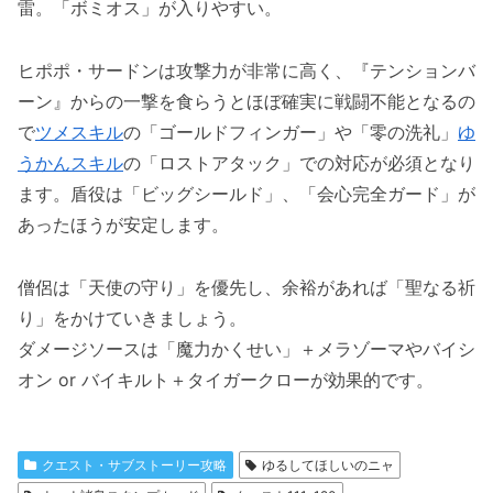
雷。「ボミオス」が入りやすい。
ヒポポ・サードンは攻撃力が非常に高く、『テンションバ
ーン』からの一撃を食らうとほぼ確実に戦闘不能となるの
で
ツメスキル
の「ゴールドフィンガー」や「零の洗礼」
ゆ
うかんスキル
の「ロストアタック」での対応が必須となり
ます。盾役は「ビッグシールド」、「会心完全ガード」が
あったほうが安定します。
僧侶は「天使の守り」を優先し、余裕があれば「聖なる祈
り」をかけていきましょう。
ダメージソースは「魔力かくせい」＋メラゾーマやバイシ
オン or バイキルト＋タイガークローが効果的です。
クエスト・サブストーリー攻略
ゆるしてほしいのニャ