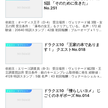
5話 「そのために生きた」
No.251
依頼主：オーディス王子（D-4） 受注場所：ヴェリナード城 3階－女
王の間 受注条件：「瀑布の女王」をクリアしている。 名声：172 経
験値：20640 特訓スタンプ：42個 初回報酬：ブルーオーブ x 1 リプ
レイ報酬：ブルーアイ x 5...
ドラクエ10 「王家の本でありま
クエスト・サブストーリー攻略
す！」 クエストNo.018
依頼主：エリーゴ調査員（B-3） 受注場所：ヴェリナード城2階・王
立調査団詰所 受注条件：銀のキーエンブレム取得後に発生 経験値：
4128 特訓スタンプ：5個 名声：43 初回報酬：ウェナールシェル x 3
リプレイ報酬：ウェナールシェル ...
ドラクエ10 「憎らしいヨメ」 じ
クエスト・サブストーリー攻略
ごくのネギボーズ No.014