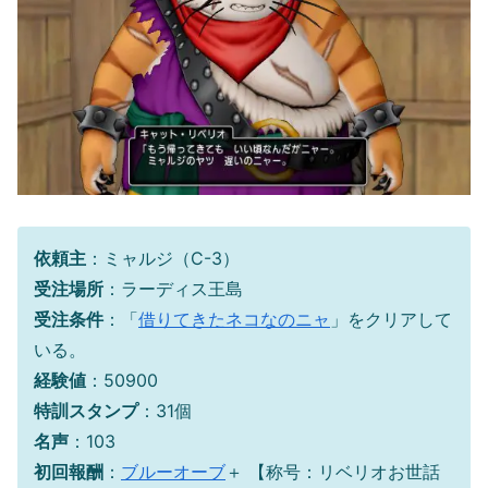
依頼主
：ミャルジ（C-3）
受注場所
：ラーディス王島
受注条件
：「
借りてきたネコなのニャ
」をクリアして
いる。
経験値
：50900
特訓スタンプ
：31個
名声
：103
初回報酬
：
ブルーオーブ
＋ 【称号：リベリオお世話