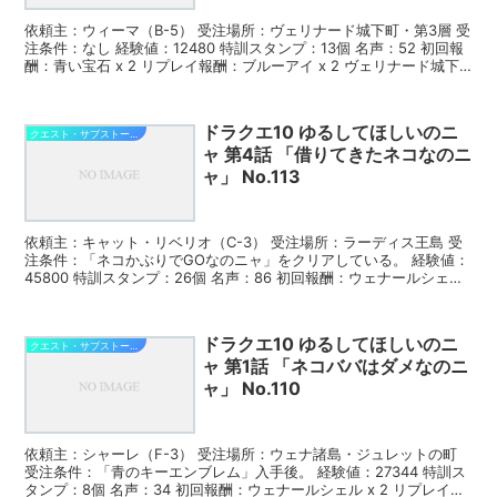
依頼主：ウィーマ（B-5） 受注場所：ヴェリナード城下町・第3層 受
注条件：なし 経験値：12480 特訓スタンプ：13個 名声：52 初回報
酬：青い宝石 x 2 リプレイ報酬：ブルーアイ x 2 ヴェリナード城下
町・第3層にいるウィーマ（...
ドラクエ10 ゆるしてほしいのニ
クエスト・サブストーリー攻略
ャ 第4話 「借りてきたネコなのニ
ャ」 No.113
依頼主：キャット・リベリオ（C-3） 受注場所：ラーディス王島 受
注条件：「ネコかぶりでGOなのニャ」をクリアしている。 経験値：
45800 特訓スタンプ：26個 名声：86 初回報酬：ウェナールシェル
x 3 リプレイ報酬：ブルーアイ x...
ドラクエ10 ゆるしてほしいのニ
クエスト・サブストーリー攻略
ャ 第1話 「ネコババはダメなのニ
ャ」 No.110
依頼主：シャーレ（F-3） 受注場所：ウェナ諸島・ジュレットの町
受注条件：「青のキーエンブレム」入手後。 経験値：27344 特訓ス
タンプ：8個 名声：34 初回報酬：ウェナールシェル x 2 リプレイ報