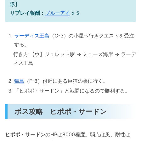
隊】
リプレイ報酬
：
ブルーアイ
x 5
ラーディス王島
（C-3）の小屋へ行きクエストを受注
する。
行き方:【ウ】ジュレット駅 → ミューズ海岸 → ラーデ
ィス王島
猫島
（F-8）付近にある巨猫の巣に行く。
「ヒポポ・サードン」と戦闘になるので勝利する。
ボス攻略 ヒポポ・サードン
ヒポポ・サードン
のHPは8000程度。弱点は風、耐性は