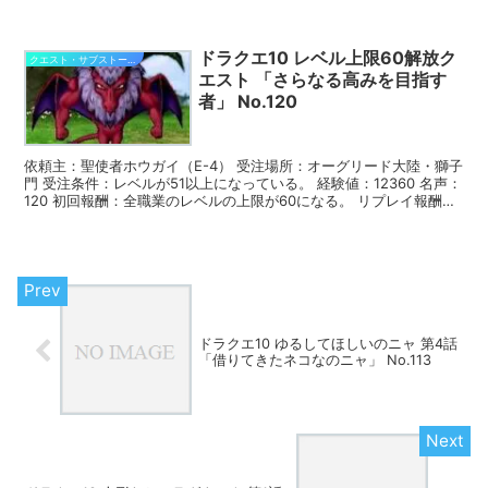
酬：ブルーアイ x 2 ジュレット...
ドラクエ10 レベル上限60解放ク
クエスト・サブストーリー攻略
エスト 「さらなる高みを目指す
者」 No.120
依頼主：聖使者ホウガイ（E-4） 受注場所：オーグリード大陸・獅子
門 受注条件：レベルが51以上になっている。 経験値：12360 名声：
120 初回報酬：全職業のレベルの上限が60になる。 リプレイ報酬：
ウルベア金貨 x 1 獅子門にいる...
ドラクエ10 ゆるしてほしいのニャ 第4話
「借りてきたネコなのニャ」 No.113