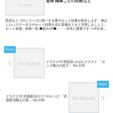
意味 職業ごとの比較など
防具を１つのシリーズに統一する事でセット効果が発生します。伸ば
したいステータスのセット効果を含む装備をうまく活用しましょう。
セット装備・効果一覧 ■最大HP■・・・非常に重要です！HPが多い
か少ないかで生存率が大きく変わってきます。常時HP...
ドラクエ10 鞄拡張 かばんクエスト 「ガ
ンコ職人の息子」 No.036
ドラクエ10 武器鍛冶のコツやレシピ 「武
器鍛冶職人の道」 No.038