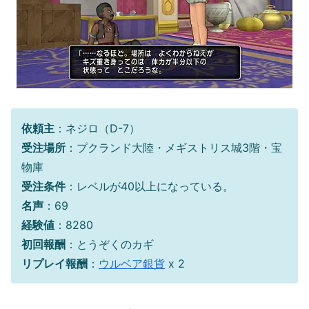
依頼主
：ネジロ（D-7）
受注場所
：プクランド大陸・メギストリス城3階・宝
物庫
受注条件
：レベルが40以上になっている。
名声
：69
経験値
：8280
初回報酬
：とうぞくのカギ
リプレイ報酬
：
ウルベア銀貨
x 2