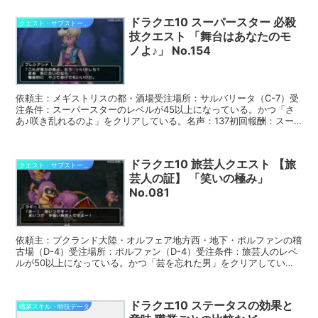
ドラクエ10 スーパースター 必殺
クエスト・サブストーリー攻略
技クエスト 「舞台はあなたのモ
ノよ♪」 No.154
依頼主：メギストリスの都・酒場受注場所：サルバリータ（C-7）受
注条件：スーパースターのレベルが45以上になっている。かつ「さ
あ♪咲き乱れるのよ」をクリアしている。名声：137初回報酬：スー
パースターの必殺技「モンスターゾーン」を覚える。リ...
ドラクエ10 旅芸人クエスト 【旅
クエスト・サブストーリー攻略
芸人の証】 「笑いの極み」
No.081
依頼主：プクランド大陸・オルフェア地方西・地下・ポルファンの稽
古場（D-4）受注場所：ポルファン（D-4）受注条件：旅芸人のレベ
ルが50以上になっている。かつ「芸を忘れた男」をクリアしてい
る。名声：172経験値：7900初回報酬：旅芸人の証...
ドラクエ10 ステータスの効果と
職業スキル・特技データ