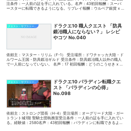
注条件：一人前の証を手に入れている。名声：43初回報酬：スーパ
ースターに転職できるようになる。リプレイ報酬：ウルベア銀貨 x 1
このクエストは≪きょくげいスキル≫の「ボケ」が...
ドラクエ10 職人クエスト 「防具
クエスト・サブストーリー攻略
鍛冶職人にならない？」 レシピ
やコツ No.040
依頼主：マスター・リリム（F-1） 受注場所：ドワチャッカ大陸・ド
ルワーム王国・防具鍛冶ギルド 受注条件：防具鍛冶職人以外の職人
で一人前になっていない。 名声：17 初回報酬：どうのこうせき x 5
リプレイ報酬：なし 防具鍛冶レシピ一覧 ...
ドラクエ10 パラディン転職クエ
クエスト・サブストーリー攻略
スト 「パラディンの心得」
No.098
依頼主：ストロング団長（H-4）受注場所：オーグリード大陸・ガー
トラント城1階 聖騎士団執務室受注条件：一人前の証を手に入れてい
る。経験値：2580名声：43初回報酬：パラディンに転職できるよう
になる。リプレイ報酬：ウルベア銀貨 x 1 ※...