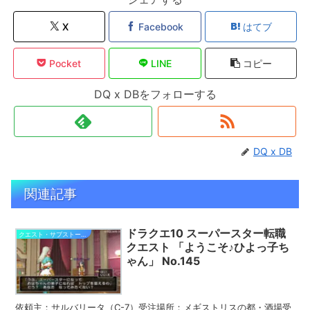
X
Facebook
はてブ
Pocket
LINE
コピー
DQ x DBをフォローする
DQ x DB
関連記事
ドラクエ10 スーパースター転職
クエスト・サブストーリー攻略
クエスト 「ようこそ♪ひよっ子ち
ゃん」 No.145
依頼主：サルバリータ（C-7）受注場所：メギストリスの都・酒場受