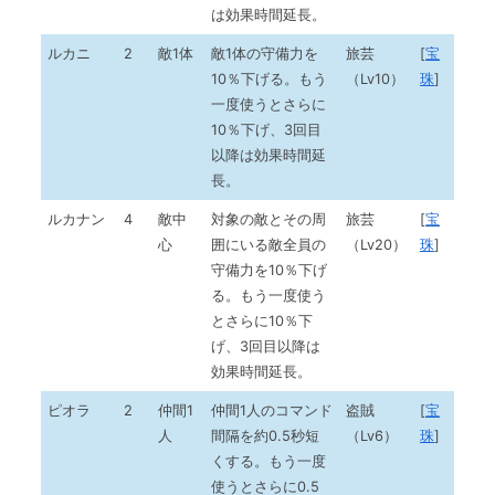
は効果時間延長。
ルカニ
2
敵1体
敵1体の守備力を
旅芸
[
宝
10％下げる。もう
（Lv10）
珠
]
一度使うとさらに
10％下げ、3回目
以降は効果時間延
長。
ルカナン
4
敵中
対象の敵とその周
旅芸
[
宝
心
囲にいる敵全員の
（Lv20）
珠
]
守備力を10％下げ
る。もう一度使う
とさらに10％下
げ、3回目以降は
効果時間延長。
ピオラ
2
仲間1
仲間1人のコマンド
盗賊
[
宝
人
間隔を約0.5秒短
（Lv6）
珠
]
くする。もう一度
使うとさらに0.5