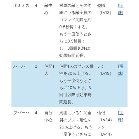
ボミオス
4
敵中
対象の敵とその周
盗賊
[
宝
心
囲にいる敵全員の
（Lv13）
珠
]
コマンド間隔を約
0.5秒長くする。
もう一度使うとさ
らに0.5秒長く
し、3回目以降は
効果時間延長。
バーハ
2
仲間1
仲間1人のブレス耐
レン
[
宝
人
性を20％上げる。
（Lv19）
珠
]
もう一度使うとさ
らに20％上げ、3
回目以降は効果時
間延長。
フバーハ
4
自分
周囲にいる仲間全
僧侶
[
宝
中心
員のブレス耐性を
（Lv34）
珠
]
20％上げる。もう
レン
一度使うとさらに
（Lv44）