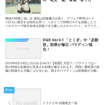
僧侶の特徴と強い点 僧侶は回復魔力が高く、デフォで即死ガード
+25％に相当する特性を持つ。ベホイミで仲間のＨＰを回復したり、
ベホマラーで味方全体を回復できる癒しのエキスパート。キアリクや
ザメハなどで悪い状態変化を回復する事もでき、さらにはス...
DQX Ver3.1 「とくぎ」や「必殺
ドラクエ10 Ver3.1情報
技」効果が修正 パラディン強
化！
2015年8月24日に行われるVer3.1【前期】大型アップデートでは一
部の特技や必殺技が見直され効果が修正されます。同時に重鎧系の装
備の防御力も大幅に上がるため、戦士やパラディンは防御面が大幅に
強化される事となります。 各職業の基礎パラメ...
ドラクエ10 回復呪文一覧