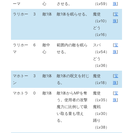
ーマ
心
させる。
（Lv59）
珠
]
ラリホー
3
敵1体
敵1体を眠らせる。
魔使
[
宝
（Lv10）
珠
]
どう
（Lv16）
ラリホー
6
敵中
範囲内の敵を眠ら
スパ
[
宝
マ
心
せる。
（Lv54）
珠
]
どう
（Lv36）
マホトー
3
敵1体
敵1体の呪文を封じ
魔使
[
宝
ン
る。
（Lv18）
珠
]
マホトラ
0
敵1体
敵1体からMPを奪
魔使
[
宝
う。使用者の攻撃
（Lv35）
珠
]
魔力に比例して吸
魔戦
い取る量も増え
（Lv30）
る。
踊り
（Lv38）