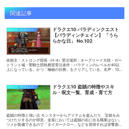
関連記事
ドラクエ10 パラディンクエスト
クエスト・サブストーリー攻略
【パラディンチェイン】 「うら
らかな日」 No.102
依頼主：ストロング団長（H-4）受注場所：オーグリード大陸・ガー
トラント城・聖騎士団執務室受注条件：パラディンのレベルが40以
上になっている。かつ「極秘の任務」をクリアしている。名声：103
初回報酬：パラディンチェインリプレイ報酬：ウルベア...
ドラクエ10 盗賊の特徴やスキ
クエスト・サブストーリー攻略
ル・呪文一覧、育成・育て方
盗賊の特徴と強い点 モンスターからアイテムを盗んだり、宝箱をみ
つけたりするのが得意。金策においては盗賊の右に出る職業はない。
ツメが装備できるので「タイガークロー」などを習得すれば攻撃面で