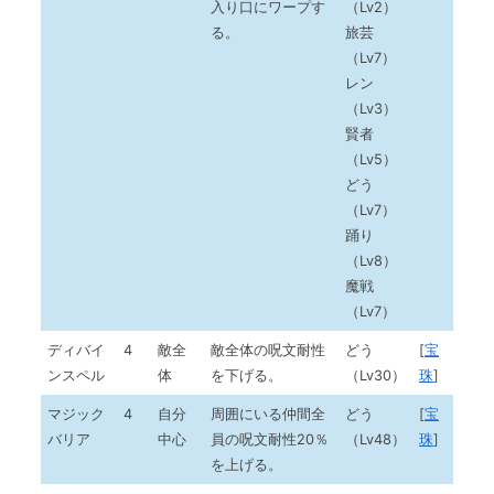
入り口にワープす
（Lv2）
る。
旅芸
（Lv7）
レン
（Lv3）
賢者
（Lv5）
どう
（Lv7）
踊り
（Lv8）
魔戦
（Lv7）
ディバイ
4
敵全
敵全体の呪文耐性
どう
[
宝
ンスペル
体
を下げる。
（Lv30）
珠
]
マジック
4
自分
周囲にいる仲間全
どう
[
宝
バリア
中心
員の呪文耐性20％
（Lv48）
珠
]
を上げる。