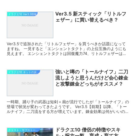
も大活躍できる。また、ホイミ、ピオラ、ボミオス、クモノ...
Ver3.5 新スティック「リトルフ
ドラクエ10 Ver3.5情報
ェザー」に買い替えるべき？
Ver3.5で追加された「リトルフェザー」を買うべきか話題になって
ますね。 一見すると「エンシェントタクト」の上位互換のようにも
見えます。 エンシェントタクトは回復魔力74、リトルフェザーは回
復魔力86。 呪文回復量アップの効果時間+5秒、...
強いと噂の「トールナイフ」二刀
ドラクエ10 ネットの反応
流しようと思うんだけど会心錬金
と攻撃錬金どっちがオススメ？
一時期、踊り子の武器は短剣＋扇が流行でしたが「トールナイフ」の
登場で状況が変わってきたようです。 Ver3.5【前期】以降、「トー
ルナイフ」二刀流をする方が増えています。錬金効果は何がいいので
しょうか？ そんな「トールナイフ」について興味深...
ドラクエ10 僧侶の特徴やスキ
クエスト・サブストーリー攻略
ル・呪文一覧、育成・育て方