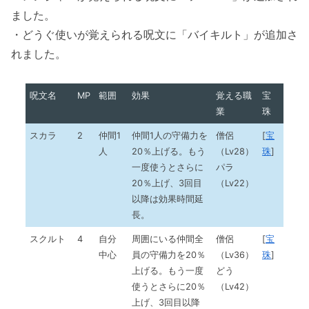
ました。
・どうぐ使いが覚えられる呪文に「バイキルト」が追加さ
れました。
呪文名
MP
範囲
効果
覚える職
宝
業
珠
スカラ
2
仲間1
仲間1人の守備力を
僧侶
[
宝
人
20％上げる。もう
（Lv28）
珠
]
一度使うとさらに
パラ
20％上げ、3回目
（Lv22）
以降は効果時間延
長。
スクルト
4
自分
周囲にいる仲間全
僧侶
[
宝
中心
員の守備力を20％
（Lv36）
珠
]
上げる。もう一度
どう
使うとさらに20％
（Lv42）
上げ、3回目以降