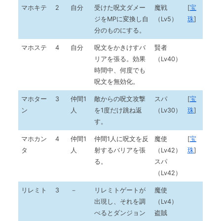
マホキテ
2
自分
受けた呪文ダメー
魔戦
[
宝
ジをMPに変換し自
（Lv5）
珠
]
分のものにする。
マホステ
4
自分
呪文をかきけすバ
賢者
リアを張る。効果
（Lv40）
時間中、何度でも
呪文を無効化。
マホター
3
仲間1
敵からの呪文攻撃
スパ
[
宝
ン
人
を1度だけ跳ね返
（Lv30）
珠
]
す。
マホカン
4
仲間1
仲間1人に呪文を反
魔使
[
宝
タ
人
射するバリアを張
（Lv42）
珠
]
る。
スパ
（Lv42）
リレミト
3
－
リレミトゲートが
魔使
出現し、それを調
（Lv4）
べるとダンジョン
盗賊