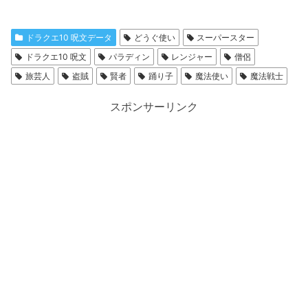
ドラクエ10 呪文データ
どうぐ使い
スーパースター
ドラクエ10 呪文
パラディン
レンジャー
僧侶
旅芸人
盗賊
賢者
踊り子
魔法使い
魔法戦士
スポンサーリンク