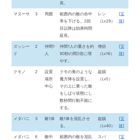
長。
マヌーサ
3
周囲
範囲内の敵の命中
レン
[
宝
率を下げる。2回
（Lv29）
珠
]
目以降は効果時間
延長。
ズッシー
2
仲間1
仲間1人の重さを約
僧侶
[
宝
ド
人
90秒の間2倍に増
（Lv16）
珠
]
やす。
クモノ
2
設置
クモの巣のような
盗賊
場所
魔方陣を設置し、
（Lv5）
中心
その上に乗った敵
をしばり状態にし
数秒間行動不能に
する。
メダパニ
3
敵1体
敵1体を混乱させ
盗賊
[
宝
る。
（Lv40）
珠
]
メダパニ
6
敵中
範囲内の敵を混乱
スパ
[
宝