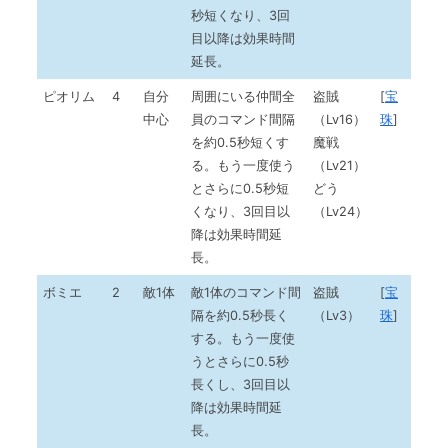
秒短くなり、3回
目以降は効果時間
延長。
ピオリム
4
自分
周囲にいる仲間全
盗賊
[
宝
中心
員のコマンド間隔
（Lv16）
珠
]
を約0.5秒短くす
魔戦
る。もう一度使う
（Lv21）
とさらに0.5秒短
どう
くなり、3回目以
（Lv24）
降は効果時間延
長。
ボミエ
2
敵1体
敵1体のコマンド間
盗賊
[
宝
隔を約0.5秒長く
（Lv3）
珠
]
する。もう一度使
うとさらに0.5秒
長くし、3回目以
降は効果時間延
長。