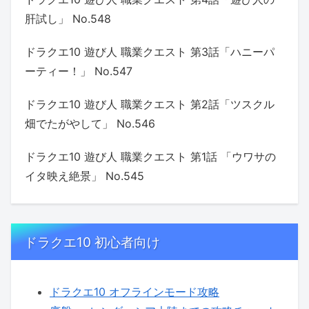
肝試し」 No.548
ドラクエ10 遊び人 職業クエスト 第3話「ハニーパ
ーティー！」 No.547
ドラクエ10 遊び人 職業クエスト 第2話「ツスクル
畑でたがやして」 No.546
ドラクエ10 遊び人 職業クエスト 第1話 「ウワサの
イタ映え絶景」 No.545
ドラクエ10 初心者向け
ドラクエ10 オフラインモード攻略