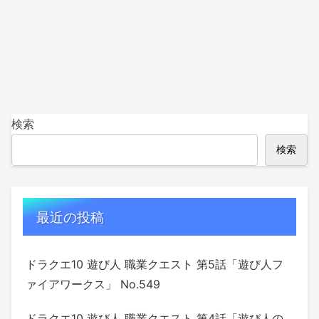
検索
検索
最近の投稿
ドラクエ10 遊び人 職業クエスト 第5話「遊び人フ
ァイアワークス」 No.549
ドラクエ10 遊び人 職業クエスト 第4話「遊び人の