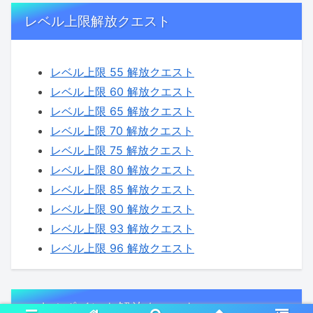
レベル上限解放クエスト
レベル上限 55 解放クエスト
レベル上限 60 解放クエスト
レベル上限 65 解放クエスト
レベル上限 70 解放クエスト
レベル上限 75 解放クエスト
レベル上限 80 解放クエスト
レベル上限 85 解放クエスト
レベル上限 90 解放クエスト
レベル上限 93 解放クエスト
レベル上限 96 解放クエスト
スキルポイント解放クエスト