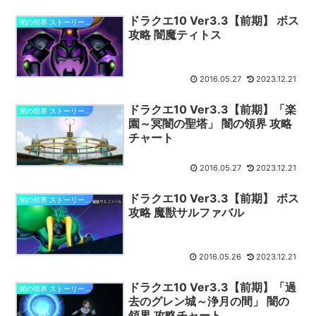
ドラクエ10 Ver3.3【前期】 ボス
闇の領界 ストーリー攻略
攻略 闇魔ティトス
2016.05.27
2023.12.21
ドラクエ10 Ver3.3【前期】「楽
闇の領界 ストーリー攻略
園～冥闇の聖塔」 闇の領界 攻略
チャート
2016.05.27
2023.12.21
ドラクエ10 Ver3.3【前期】 ボス
闇の領界 ストーリー攻略
攻略 魔獣サルファバル
2016.05.26
2023.12.21
ドラクエ10 Ver3.3【前期】「過
闇の領界 ストーリー攻略
去のグレン城～浄月の間」 闇の
領界 攻略チャート