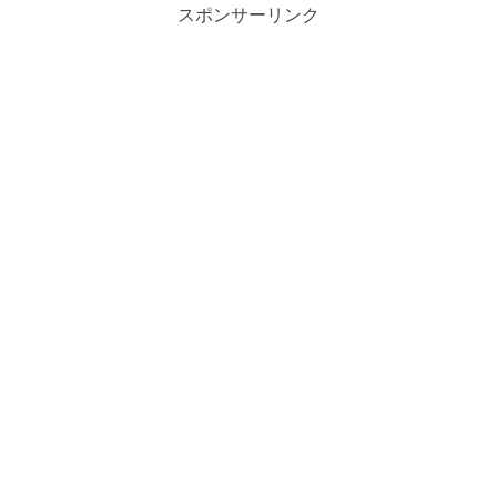
スポンサーリンク