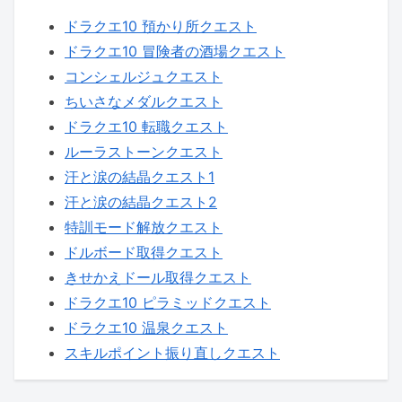
ドラクエ10 預かり所クエスト
ドラクエ10 冒険者の酒場クエスト
コンシェルジュクエスト
ちいさなメダルクエスト
ドラクエ10 転職クエスト
ルーラストーンクエスト
汗と涙の結晶クエスト1
汗と涙の結晶クエスト2
特訓モード解放クエスト
ドルボード取得クエスト
きせかえドール取得クエスト
ドラクエ10 ピラミッドクエスト
ドラクエ10 温泉クエスト
スキルポイント振り直しクエスト