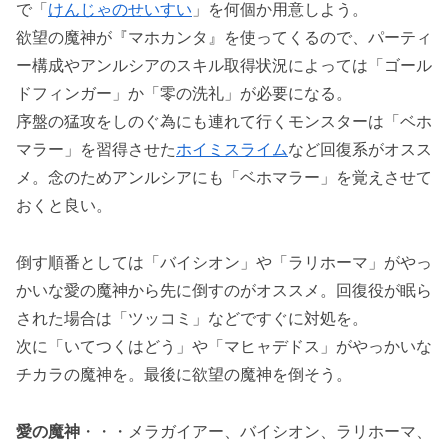
で「
けんじゃのせいすい
」を何個か用意しよう。
欲望の魔神が『マホカンタ』を使ってくるので、パーティ
ー構成やアンルシアのスキル取得状況によっては「ゴール
ドフィンガー」か「零の洗礼」が必要になる。
序盤の猛攻をしのぐ為にも連れて行くモンスターは「ベホ
マラー」を習得させた
ホイミスライム
など回復系がオスス
メ。念のためアンルシアにも「ベホマラー」を覚えさせて
おくと良い。
倒す順番としては「バイシオン」や「ラリホーマ」がやっ
かいな愛の魔神から先に倒すのがオススメ。回復役が眠ら
された場合は「ツッコミ」などですぐに対処を。
次に「いてつくはどう」や「マヒャデドス」がやっかいな
チカラの魔神を。最後に欲望の魔神を倒そう。
愛の魔神
・・・メラガイアー、バイシオン、ラリホーマ、