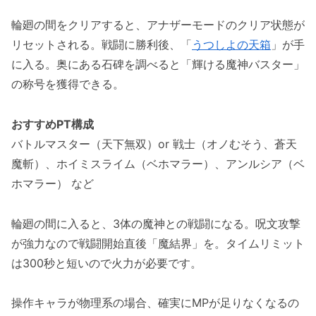
輪廻の間をクリアすると、アナザーモードのクリア状態が
リセットされる。戦闘に勝利後、「
うつしよの天箱
」が手
に入る。奥にある石碑を調べると「輝ける魔神バスター」
の称号を獲得できる。
おすすめPT構成
バトルマスター（天下無双）or 戦士（オノむそう、蒼天
魔斬）、ホイミスライム（ベホマラー）、アンルシア（ベ
ホマラー） など
輪廻の間に入ると、3体の魔神との戦闘になる。呪文攻撃
が強力なので戦闘開始直後「魔結界」を。タイムリミット
は300秒と短いので火力が必要です。
操作キャラが物理系の場合、確実にMPが足りなくなるの