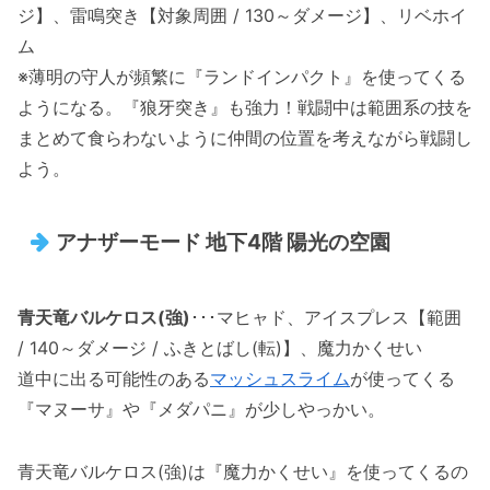
ジ】、雷鳴突き【対象周囲 / 130～ダメージ】、リベホイ
ム
※薄明の守人が頻繁に『ランドインパクト』を使ってくる
ようになる。『狼牙突き』も強力！戦闘中は範囲系の技を
まとめて食らわないように仲間の位置を考えながら戦闘し
よう。
アナザーモード 地下4階 陽光の空園
青天竜バルケロス(強)
･･･マヒャド、アイスプレス【範囲
/ 140～ダメージ / ふきとばし(転)】、魔力かくせい
道中に出る可能性のある
マッシュスライム
が使ってくる
『マヌーサ』や『メダパニ』が少しやっかい。
青天竜バルケロス(強)は『魔力かくせい』を使ってくるの