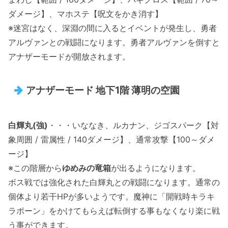
ダメージ】、マホステ【呪文をかき消す】
※迷宮はなく、深淵の間に入るとイベントが発生し、勇者
アルヴァンとの戦闘になります。勇者アルヴァンを倒すと
アナザーモードが開放されます。
アナザーモード 地下1階 薄明の空園
白輝丸(強)
・・・いななき、ルカナン、ジゴスパーク【対
象周囲 / 雷属性 / 140ダメージ】、通常攻撃【100～ダメ
ージ】
※この階層から
ゆめみの竜箱
が出るようになります。
ボス戦では強化された白輝丸との戦闘になります。通常の
個体より若干HPが多いようです。魔神に「開戦時キラキ
ラポーン」をかけてもらえば転倒する事もなくなり楽に戦
う事ができます。