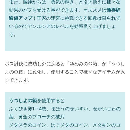
また、魔神からは「勇気の輝き」と引き換えに様々な
効果のバフを受ける事ができます。オススメは
獲得経
験値アップ
！王家の迷宮に挑戦できる回数は限られて
いるのでアンルシアのレベルを効率良く上げましょ
う。
ボス討伐に成功し外に戻ると「ゆめみの○箱」が「うつし
よの○箱」に変化し、使用することで様々なアイテムが入
手できます。
うつしよの箱
を使用すると
ふくびき券1～4枚、まほうのせいすい、せかいじゅの
葉、黄金のブローチの破片
メタスラのコイン、はぐメタのコイン、メタキンのコ