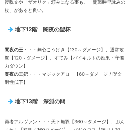
復呪文や「ザオリク」頼みになる事も。「開戦時早詠みの
杖」があると良い。
地下12階 闇夜の聖杯
闇夜の王
・・・無心こうげき【130～ダメージ】、通常攻
撃【120～ダメージ】、すてみ【バイキルトの効果・守備
力ダウン】
闇夜の王妃
・・・マジックアロー【60～ダメージ / 呪文
耐性低下】
地下13階 深淵の間
勇者アルヴァン・・・天下無双【360～ダメージ】、ぶん
まわし【範囲 / 160ダメージ】、バギクロス【範囲 / 70～