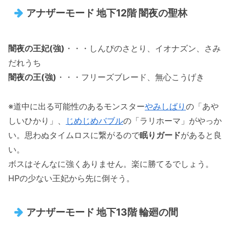
アナザーモード 地下12階 闇夜の聖林
闇夜の王妃(強)
・・・しんぴのさとり、イオナズン、さみ
だれうち
闇夜の王(強)
・・・フリーズブレード、無心こうげき
※道中に出る可能性のあるモンスター
やみしばり
の「あや
しいひかり」、
じめじめバブル
の「ラリホーマ」がやっか
い。思わぬタイムロスに繋がるので
眠りガード
があると良
い。
ボスはそんなに強くありません。楽に勝てるでしょう。
HPの少ない王妃から先に倒そう。
アナザーモード 地下13階 輪廻の間