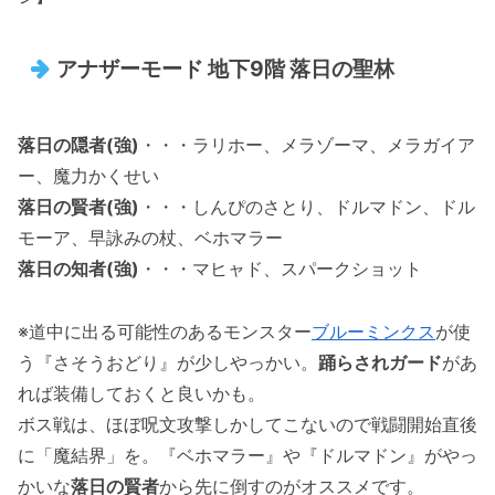
アナザーモード 地下9階 落日の聖林
落日の隠者(強)
・・・ラリホー、メラゾーマ、メラガイア
ー、魔力かくせい
落日の賢者(強)
・・・しんぴのさとり、ドルマドン、ドル
モーア、早詠みの杖、ベホマラー
落日の知者(強)
・・・マヒャド、スパークショット
※道中に出る可能性のあるモンスター
ブルーミンクス
が使
う『さそうおどり』が少しやっかい。
踊らされガード
があ
れば装備しておくと良いかも。
ボス戦は、ほぼ呪文攻撃しかしてこないので戦闘開始直後
に「魔結界」を。『ベホマラー』や『ドルマドン』がやっ
かいな
落日の賢者
から先に倒すのがオススメです。