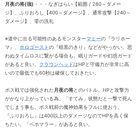
月夜の将(強)
・・・なぎはらい【範囲 / 280～ダメー
ジ】、ふりおろし【400～ダメージ】、通常攻撃【240～
ダメージ】、零の洗礼
※道中に出る可能性のあるモンスター
マミー
の『ラリホー
マ』、
ホロゴースト
の『暗黒のきり』などがやっかい。思
わぬタイムロスに繋がる場合も。眠りガードや幻惑ガード
があると良い。
クラウンヘッド
はHPと守備力が非常に高
いので最低でも60秒は確保しておきたい。
ボス戦では強化された
月夜の将
とのバトル。HPと攻撃力
がかなり上がっている為、「すてみ」状態だと一撃で死ん
でしまう事も。ボス戦前の魔神効果をフルに使おう。
『ふりおろし』は400以上のダメージなのでHPを高く保
ちたい。「ベホマラー」があると良い。